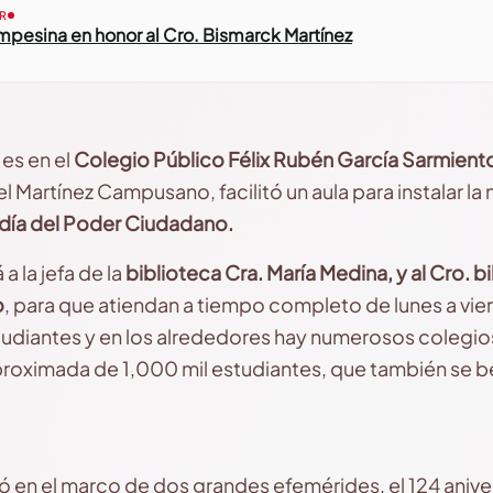
R
mpesina en honor al Cro. Bismarck Martínez
 es en el
Colegio Público Félix Rubén García Sarmient
el Martínez Campusano, facilitó un aula para instalar la
ldía del Poder Ciudadano.
a la jefa de la
biblioteca Cra. María Medina, y al Cro. 
o
, para que atiendan a tiempo completo de lunes a vier
udiantes y en los alrededores hay numerosos colegio
proximada de 1,000 mil estudiantes, que también se b
ró en el marco de dos grandes efemérides, el 124 aniv