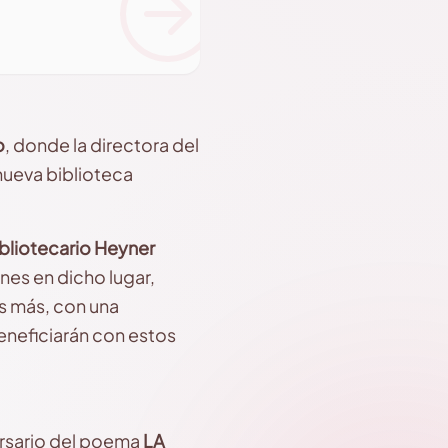
o
, donde la directora del
 nueva biblioteca
bibliotecario Heyner
nes en dicho lugar,
s más, con una
eneficiarán con estos
ersario del poema
LA