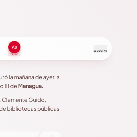
ESCUCHAR
TEXTO
guró la mañana de ayer la
to III de
Managua.
o. Clemente Guido,
 de bibliotecas públicas