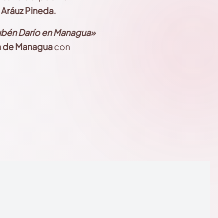
a Aráuz Pineda.
bén Darío en Managua»
a de Managua
con