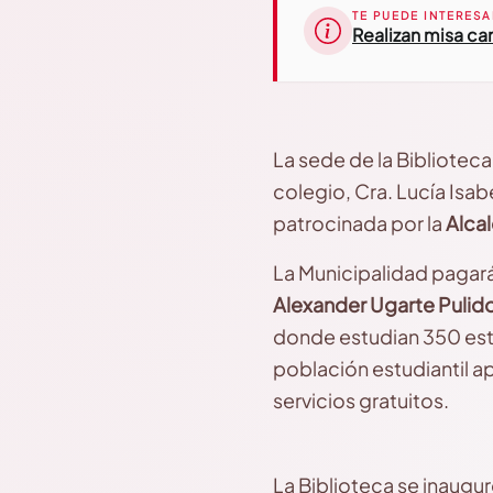
TE PUEDE INTERESA
Realizan misa ca
La sede de la Biblioteca
colegio, Cra. Lucía Isab
patrocinada por la
Alca
La Municipalidad pagará 
Alexander Ugarte Pulid
donde estudian 350 est
población estudiantil a
servicios gratuitos.
La Biblioteca se inaugu