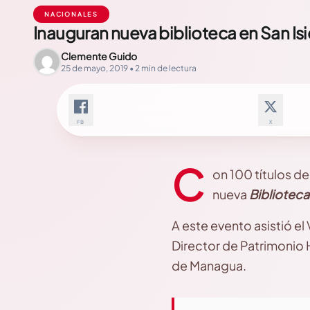
NACIONALES
Inauguran nueva biblioteca en San Is
Clemente Guido
25 de mayo, 2019 • 2 min de lectura
FB
X
C
on 100 títulos d
nueva
Biblioteca
A este evento asistió e
Director de Patrimonio H
de Managua.