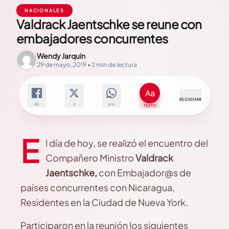
NACIONALES
Valdrack Jaentschke se reune con
embajadores concurrentes
Wendy Jarquin
29 de mayo, 2019 • 2 min de lectura
ESCUCHAR
FB
X
WA
TEXTO
E
l día de hoy, se realizó el encuentro del
Compañero Ministro
Valdrack
Jaentschke,
con Embajador@s de
países concurrentes con Nicaragua,
Residentes en la Ciudad de Nueva York.
Participaron en la reunión los siguientes