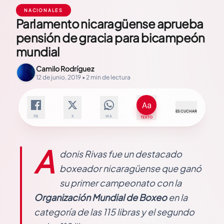
NACIONALES
Parlamento nicaragüense aprueba
pensión de gracia para bicampeón
mundial
Camilo Rodríguez
12 de junio, 2019 • 2 min de lectura
ESCUCHAR
FB
X
WA
TEXTO
A
donis Rivas fue un destacado
boxeador nicaragüense que ganó
su primer campeonato con la
Organización Mundial de Boxeo
en la
categoría de las 115 libras y el segundo