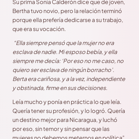
Su prima Sonia Calderón dice que de joven,
Bertha tuvo novio, pero la relación terminó
porque ella prefería dedicarse a su trabajo,
que era su vocación.
“Ella siempre pensó que la mujer no era
esclava de nadie. Mi esposo bebía, y ella
siempre me decía: ‘Por eso no me caso, no
quiero ser esclava de ningún borracho’.
Berta era cariñosa, y a la vez, independiente
y obstinada, firme en sus decisiones.
Leía mucho y ponía en práctica lo que leía.
Quería tener su profesión, y lo logró. Quería
un destino mejor para Nicaragua, y luchó
por eso, sin temor y sin pensar que las
mujeres no debemos meternos en política”,