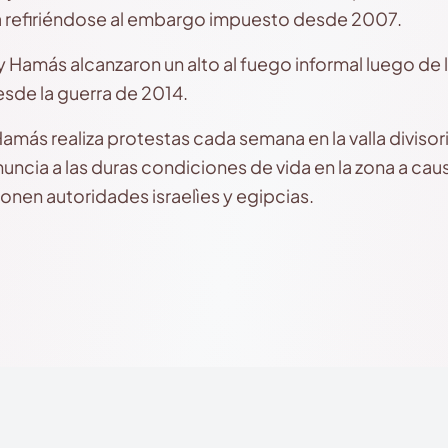
ma refiriéndose al embargo impuesto desde 2007.
y Hamás alcanzaron un alto al fuego informal luego de 
esde la guerra de 2014.
ás realiza protestas cada semana en la valla divisoria
enuncia a las duras condiciones de vida en la zona a c
nen autoridades israelìes y egipcias.