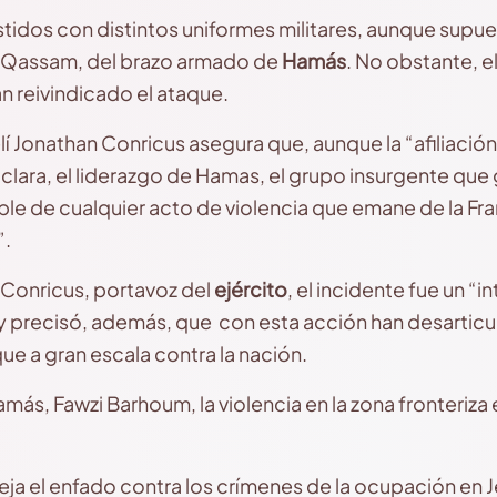
stidos con distintos uniformes militares, aunque sup
Al-Qassam, del brazo armado de
Hamás
. No obstante, el
an reivindicado el ataque.
elí Jonathan Conricus asegura que, aunque la “afiliación
 clara, el liderazgo de Hamas, el grupo insurgente que g
ble de cualquier acto de violencia que emane de la Fr
”.
 Conricus, portavoz del
ejército
, el incidente fue un “i
 y precisó, además, que con esta acción han desarticu
ue a gran escala contra la nación.
más, Fawzi Barhoum, la violencia en la zona fronteriza
eja el enfado contra los crímenes de la ocupación en J