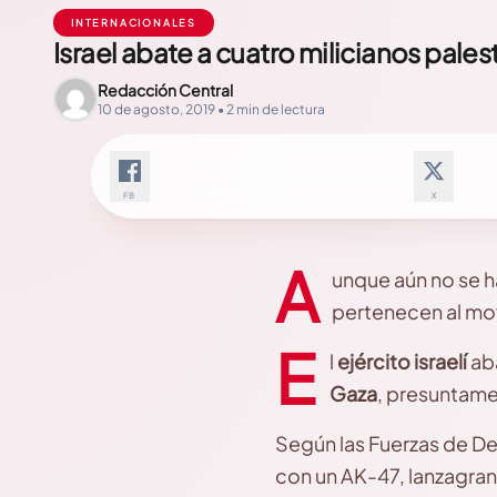
INTERNACIONALES
Israel abate a cuatro milicianos pales
Redacción Central
10 de agosto, 2019 • 2 min de lectura
FB
X
A
unque aún no se ha
pertenecen al mo
E
l
ejército israelí
ab
Gaza
, presuntame
Según las Fuerzas de Def
con un AK-47, lanzagra