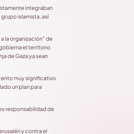
uestamente integraban
 grupo islamista, así
 a la organización” de
obierna el territorio
anja de Gaza ya sean
ntento muy significativo
lado un plan para
 es responsabilidad de
erusalén y contra el