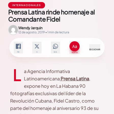
INTERNACIONALES
Prensa Latina rinde homenaje al
Comandante Fidel
Wendy Jarquin
12 de agosto, 2019 • 1 min de lectura
ESCUCHAR
FB
X
WA
TEXTO
L
a Agencia Informativa
Latinoamericana
Prensa Latina
,
expone hoy en La Habana 90
fotografías exclusivas del líder de la
Revolución Cubana, Fidel Castro, como
parte del homenaje al aniversario 93 de su