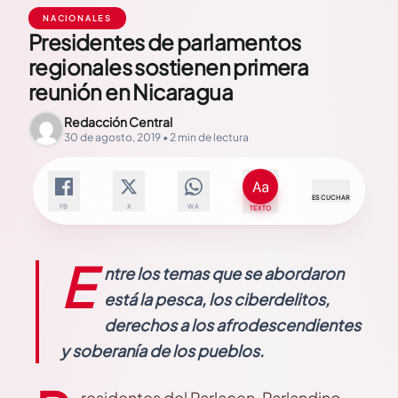
NACIONALES
Presidentes de parlamentos
regionales sostienen primera
reunión en Nicaragua
Redacción Central
30 de agosto, 2019 • 2 min de lectura
ESCUCHAR
FB
X
WA
TEXTO
E
ntre los temas que se abordaron
está la pesca, los ciberdelitos,
derechos a los afrodescendientes
y soberanía de los pueblos.
residentes del Parlacen, Parlandino,