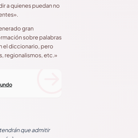
dir a quienes puedan no
entes».
generado gran
formación sobre palabras
 el diccionario, pero
, regionalismos, etc.»
 mundo
 tendrán que admitir