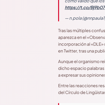
como válido que los 
https://t.co/Bj9b0
— n.pola (@nnpaula1
Tras las múltiples confu
aparezca en el «Observa
incorporación al «DLE» 
en Twitter, tras una pu
Aunque el organismo rei
dicho espacio palabras 
a expresar sus opinione
Entre las reacciones re
del Círculo de Lingüista