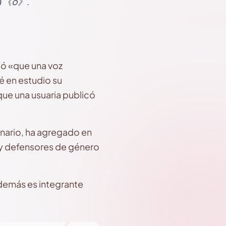
la 《o》.
icó «que una voz
é en estudio su
que una usuaria publicó
onario, ha agregado en
s y defensores de género
además es integrante