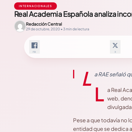
INTERNACIONALES
Real Academia Española analiza inco
Redacción Central
29 de octubre, 2020 • 3 min de lectura
FB
X
L
a RAE señaló q
L
a Real Aca
web, deno
divulgada
Pese a que todavía no lo
entidad que se dedica a 