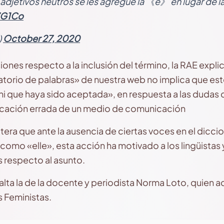
adjetivos neutros se les agregue la 《e》 en lugar de 
7G1Co
)
October 27, 2020
siones respecto a la inclusión del término, la RAE expl
torio de palabras» de nuestra web no implica que est
ni que haya sido aceptada», en respuesta a las dudas 
blicación errada de un medio de comunicación
tera que ante la ausencia de ciertas voces en el dicci
como «elle», esta acción ha motivado a los lingüista
s respecto al asunto.
salta la de la docente y periodista Norma Loto, quien 
s Feministas.