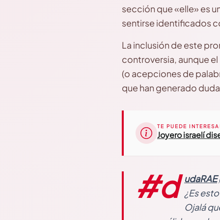
sección que «elle» es u
sentirse identificados 
La inclusión de este pr
controversia, aunque el
(o acepciones de palabr
que han generado dudas:
TE PUEDE INTERESA
Joyero israelí di
#d
udaRAE
¿Es esto
Ojalá qu