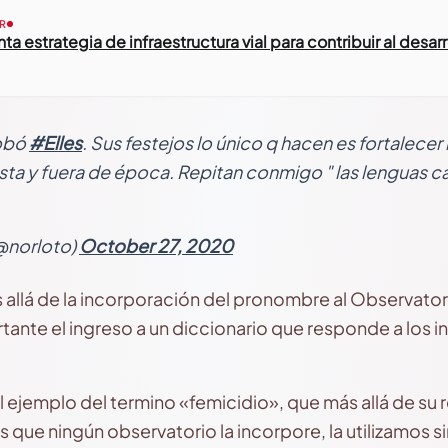
R
a estrategia de infraestructura vial para contribuir al desa
obó
#Elles
. Sus festejos lo único q hacen es fortalecer
lista y fuera de época. Repitan conmigo " las lenguas 
@norloto)
October 27, 2020
allá de la incorporación del pronombre al Observator
ante el ingreso a un diccionario que responde a los in
ejemplo del termino «femicidio», que más allá de su 
que ningún observatorio la incorpore, la utilizamos si