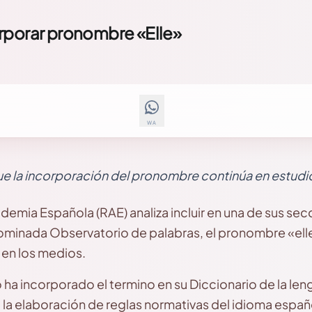
rporar pronombre «Elle»
WA
ue la incorporación del pronombre continúa en estudio
demia Española (RAE) analiza incluir en una de sus sec
minada Observatorio de palabras, el pronombre «ell
 en los medios.
 ha incorporado el termino en su Diccionario de la len
la elaboración de reglas normativas del idioma españo