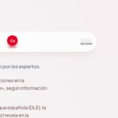
ESCUCHAR
TEXTO
 por los expertos.
ciones en la
e», según información
gua española (DLE), la
l revela en la