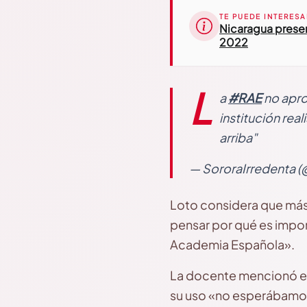
TE PUEDE INTERESA
Nicaragua present
2022
L
a
#RAE
no apr
institución rea
arriba"
— SororaIrredenta (
Loto considera que más 
pensar por qué es import
Academia Española».
La docente mencionó el 
su uso «no esperábamos 