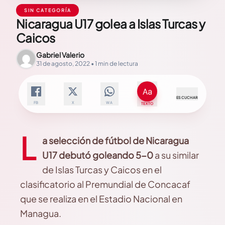
SIN CATEGORÍA
Nicaragua U17 golea a Islas Turcas y
Caicos
Gabriel Valerio
31 de agosto, 2022 • 1 min de lectura
ESCUCHAR
FB
X
WA
TEXTO
L
a selección de fútbol de Nicaragua
U17 debutó goleando 5-0
a su similar
de Islas Turcas y Caicos en el
clasificatorio al Premundial de Concacaf
que se realiza en el Estadio Nacional en
Managua.