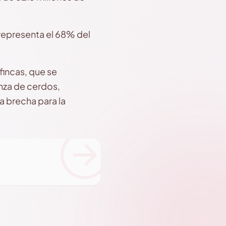
representa el 68% del
fincas, que se
nza de cerdos,
a brecha para la