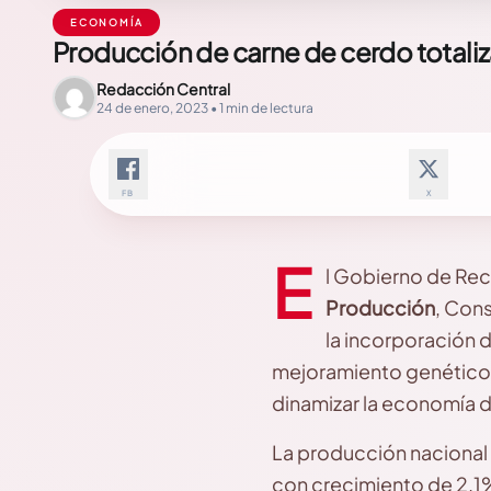
ECONOMÍA
Producción de carne de cerdo totaliza
Redacción Central
24 de enero, 2023 • 1 min de lectura
FB
X
E
l Gobierno de Rec
Producción
, Con
la incorporación d
mejoramiento genético y
dinamizar la economía d
La producción nacional
con crecimiento de 2.1%