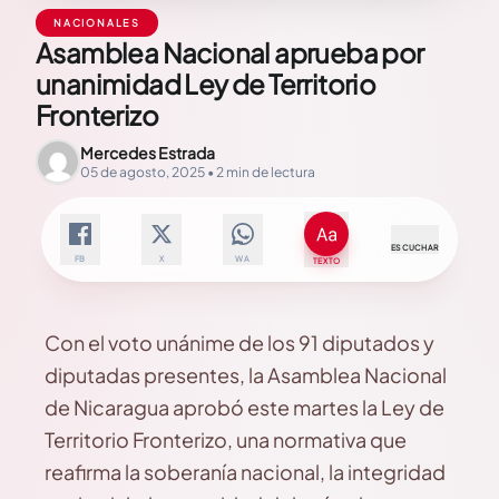
NACIONALES
Asamblea Nacional aprueba por
unanimidad Ley de Territorio
Fronterizo
Mercedes Estrada
05 de agosto, 2025 • 2 min de lectura
ESCUCHAR
FB
X
WA
TEXTO
Con el voto unánime de los 91 diputados y
diputadas presentes, la Asamblea Nacional
de Nicaragua aprobó este martes la Ley de
Territorio Fronterizo, una normativa que
reafirma la soberanía nacional, la integridad