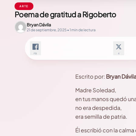
ARTE
Poema de gratitud a Rigoberto
Bryan Dávila
21 de septiembre, 2025 • 1 min de lectura
FB
X
Escrito por:
Bryan Dávil
Madre Soledad,
en tus manos quedó una 
no era despedida,
era semilla de patria.
Él escribió con la calma