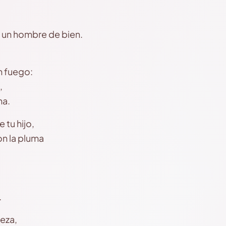
e un hombre de bien.
n fuego:
,
na.
tu hijo,
n la pluma
.
teza,