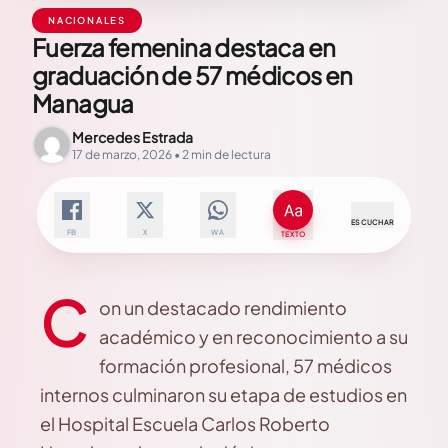
NACIONALES
Fuerza femenina destaca en
graduación de 57 médicos en
Managua
Mercedes Estrada
17 de marzo, 2026 • 2 min de lectura
ESCUCHAR
FB
X
WA
TEXTO
C
on un destacado rendimiento
académico y en reconocimiento a su
formación profesional, 57 médicos
internos culminaron su etapa de estudios en
el Hospital Escuela Carlos Roberto