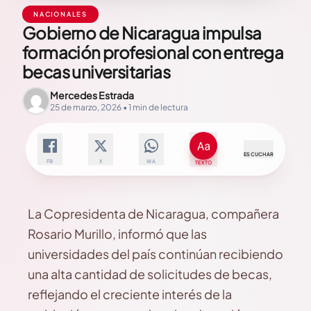
NACIONALES
Gobierno de Nicaragua impulsa
formación profesional con entrega
becas universitarias
Mercedes Estrada
25 de marzo, 2026 • 1 min de lectura
ESCUCHAR
FB
X
WA
TEXTO
La Copresidenta de Nicaragua, compañera
Rosario Murillo, informó que las
universidades del país continúan recibiendo
una alta cantidad de solicitudes de becas,
reflejando el creciente interés de la