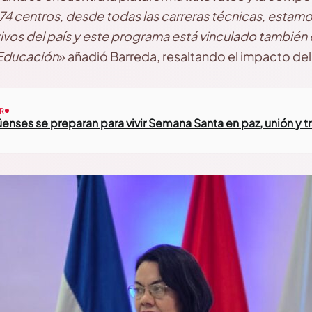
74 centros, desde todas las carreras técnicas, estamos
vos del país y este programa está vinculado también 
 Educación
» añadió Barreda, resaltando el impacto del
R
enses se preparan para vivir Semana Santa en paz, unión y t