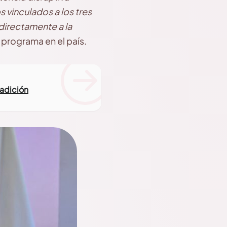
 vinculados a los tres
directamente a la
 programa en el país.
radición