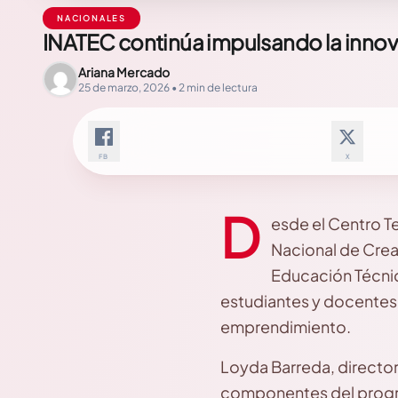
NACIONALES
INATEC continúa impulsando la inno
Ariana Mercado
25 de marzo, 2026 • 2 min de lectura
FB
X
D
esde el Centro T
Nacional de Crea
Educación Técnica
estudiantes y docentes 
emprendimiento.
Loyda Barreda, directo
componentes del progr