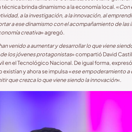
 técnica brinda dinamismo a la economía local. «
Con 
tividad, a la investigación, a la innovación, al empren
rtar a ese dinamismo con el acompañamiento de las in
conomía creativa
» agregó.
han venido a aumentar y desarrollar lo que viene siend
de los jóvenes protagonistas
» compartió David Castil
vil en el Tecnológico Nacional. De igual forma, expre
 existían y ahora se impulsa «
ese empoderamiento a c
tir que crezca lo que viene siendo la innovación
«.