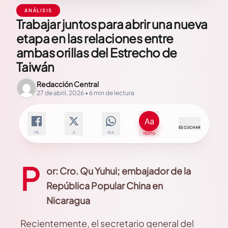
ANÁLISIS
Trabajar juntos para abrir una nueva
etapa en las relaciones entre
ambas orillas del Estrecho de
Taiwán
Redacción Central
27 de abril, 2026 • 6 min de lectura
ESCUCHAR
FB
X
WA
TEXTO
P
or: Cro. Qu Yuhui; embajador de la
República Popular China en
Nicaragua
Recientemente, el secretario general del