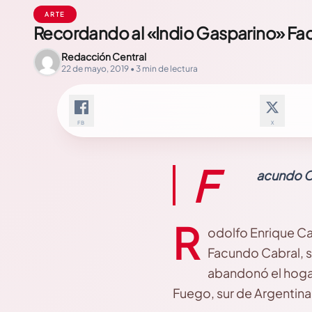
ARTE
Recordando al «Indio Gasparino» Fa
Redacción Central
22 de mayo, 2019 • 3 min de lectura
FB
X
F
acundo Ca
R
odolfo Enrique C
Facundo Cabral, s
abandonó el hogar 
Fuego, sur de Argentina