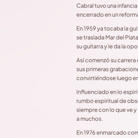
Cabral tuvo una infancia
encerrado en un reforma
En 1959 ya tocaba la gui
se traslada Mar del Plata
su guitarra y le da la op
Así comenzó su carrera 
sus primeras grabacione
convirtiéndose luego e
Influenciado en lo espir
rumbo espiritual de obs
siempre con lo que ve y
a muchos.
En 1976 enmarcado como