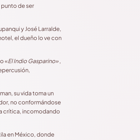
l punto de ser
upanqui y José Larralde,
hotel, el dueño lo ve con
o «
El Indio Gasparino»
,
repercusión,
itman, su vida toma un
dedor, no conformándose
la crítica, incomodando
ila en México, donde