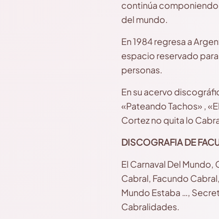
continúa componiendo y
del mundo.
En 1984 regresa a Argen
espacio reservado para 
personas.
En su acervo discográfi
«Pateando Tachos» , «El
Cortez no quita lo Cabral
DISCOGRAFIA DE FAC
El Carnaval Del Mundo,
Cabral, Facundo Cabral, 
Mundo Estaba …, Secret
Cabralidades.