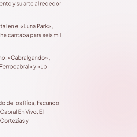
to y su arte al rededor
l en el «Luna Park» ,
he cantaba para seis mil
omo: «Cabralgando» ,
Ferrocabral» y «Lo
o de los Ríos, Facundo
Cabral En Vivo, El
Cortezías y