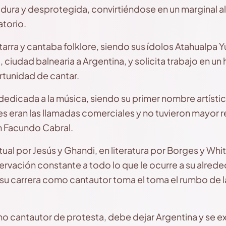
 dura y desprotegida, convirtiéndose en un marginal a
torio.
tarra y cantaba folklore, siendo sus ídolos Atahualpa Y
, ciudad balnearia a Argentina, y solicita trabajo en un 
ortunidad de cantar.
dedicada a la música, siendo su primer nombre artístic
s eran las llamadas comerciales y no tuvieron mayor 
n Facundo Cabral.
itual por Jesús y Ghandi, en literatura por Borges y Wh
ervación constante a todo lo que le ocurre a su alre
 su carrera como cantautor toma el toma el rumbo de 
 cantautor de protesta, debe dejar Argentina y se ex