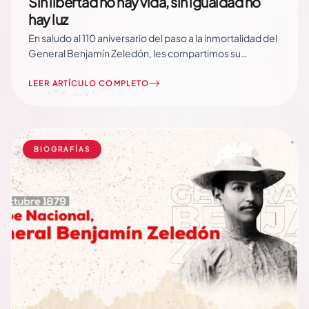
Sin libertad no hay vida, sin igualdad no
hay luz
En saludo al 110 aniversario del paso a la inmortalidad del
General Benjamín Zeledón, les compartimos su
pensamiento y sus ideales, a través de un manifiesto
redactado el 10 de agosto de 1912, desde Tipitapa. En
LEER ARTÍCULO COMPLETO
ese texto, Zeledón, decidido a continuar la lucha por la
Dignidad y… Read More
BIOGRAFÍAS