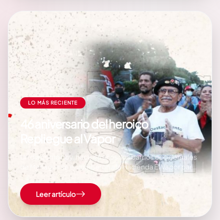
LO MÁS RECIENTE
46 aniversario del heroico
Repliegue al Vapor
Un día como hoy, hace 46 años, los barrios occidentales
de Managua se enrumbaron a la Hacienda El Vapor para
replegarse de la Guardia Nacional. En junio de 1979, los
combatientes del Frente Sandinista, acompañados de
Leer artículo
miles de milicianos, tomaron la decisión de retirarse de
los barrios para…