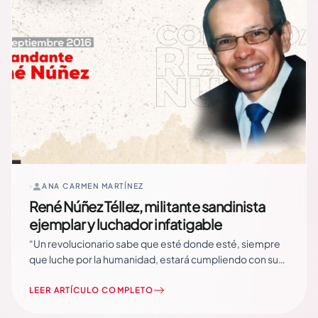
ANA CARMEN MARTÍNEZ
René Núñez Téllez, militante sandinista
ejemplar y luchador infatigable
“Un revolucionario sabe que esté donde esté, siempre
que luche por la humanidad, estará cumpliendo con su
deber” –Comandante Carlos Fonseca Amador Un día
como hoy, en el año 2016, el diputado y
LEER ARTÍCULO COMPLETO
militante sandinista René Núñez Tellez pasó a otro plano