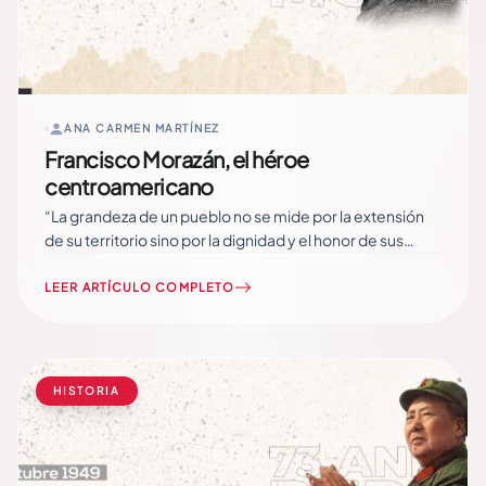
ANA CARMEN MARTÍNEZ
Francisco Morazán, el héroe
centroamericano
“La grandeza de un pueblo no se mide por la extensión
de su territorio sino por la dignidad y el honor de sus
hijos.” Francisco Morazán Un día como hoy, hace 280
años, el 3 de octubre de 1742, nació en Tegucigalpa,
LEER ARTÍCULO COMPLETO
Honduras,… Read More
HISTORIA