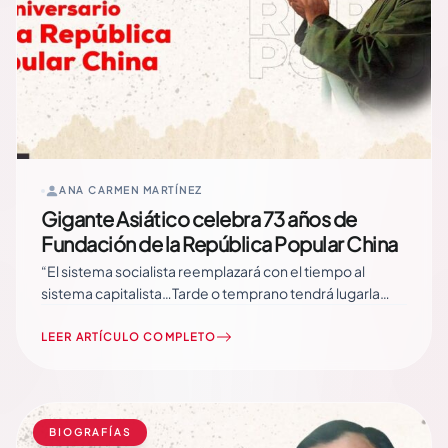
ANA CARMEN MARTÍNEZ
Gigante Asiático celebra 73 años de
Fundación de la República Popular China
“El sistema socialista reemplazará con el tiempo al
sistema capitalista…Tarde o temprano tendrá lugarla
revolución e inevitablemente triunfará”.Mao Tse-Tsung
Un día como hoy, hace 73 años, el presidente y líder del
LEER ARTÍCULO COMPLETO
Partido Comunista Mao Tse Tung, proclamó la fundación
de la República Popular… Read More
BIOGRAFÍAS