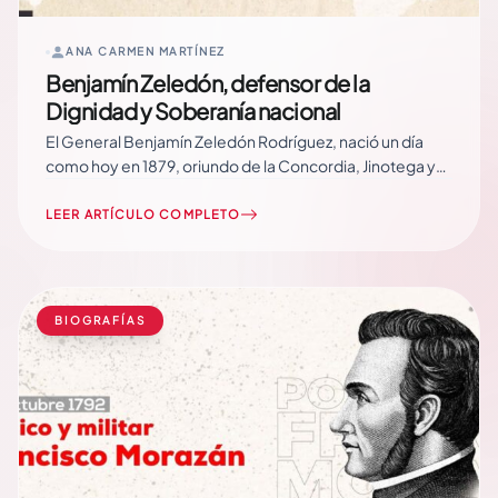
ANA CARMEN MARTÍNEZ
Benjamín Zeledón, defensor de la
Dignidad y Soberanía nacional
El General Benjamín Zeledón Rodríguez, nació un día
como hoy en 1879, oriundo de la Concordia, Jinotega y
hace 110 años lo asesinaron el mismo día de su
cumpleaños. Defensor de la Dignidad y Soberanía de
LEER ARTÍCULO COMPLETO
Nicaragua, es uno de nuestros Héroes Nacionales.
Profesional del Derecho, impartió clases… Read More
BIOGRAFÍAS