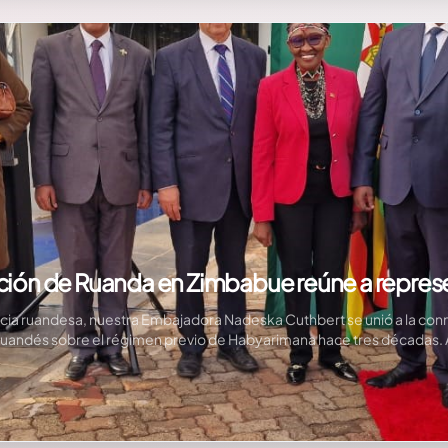
ración de Ruanda en Zimbabue reúne a repre
cia ruandesa, nuestra Embajadora Nadeska Cuthbert se unió a la con
o Ruandés sobre el régimen previo de Habyarimana hace tres décadas.