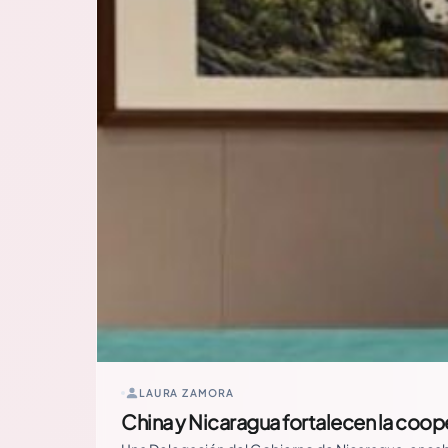
LAURA ZAMORA
China y Nicaragua fortalecen la coop