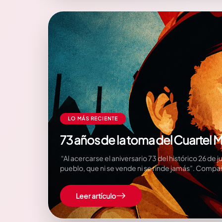
LO MÁS RECIENTE
73 años de la toma del Cuartel
“Al acercarse el aniversario 73 del histórico 26 de 
pueblo, que ni se vende ni se rinde jamás”. Comp
Leer artículo