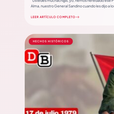
“Ustedes muchach@s, yo, hemos heredado ese Princi
Alma, nuestro General Sandino cuando les dijo a l
LEER ARTÍCULO COMPLETO
HECHOS HISTÓRICOS