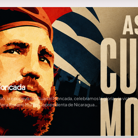
 Moncada
julio, la epopeya del Cuartel Moncada, celebramos la gloria y la victori
añera Rosario Murillo Copresidenta de Nicaragua…