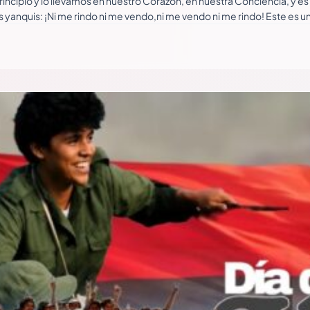
pio y lo llevamos en nuestro Corazón, en nuestra Conciencia, y és el 
os yanquis: ¡Ni me rindo ni me vendo,ni me vendo ni me rindo! Este es