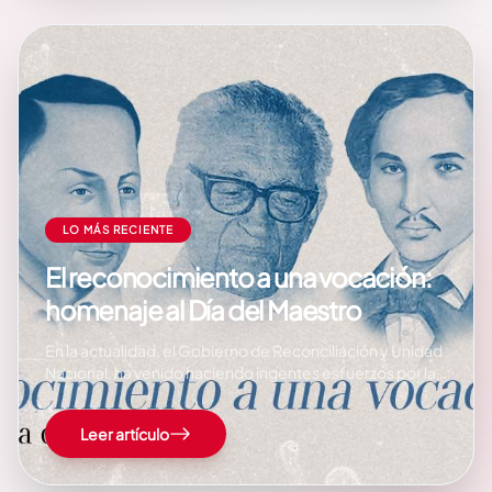
LO MÁS RECIENTE
El reconocimiento a una vocación:
homenaje al Día del Maestro
En la actualidad, el Gobierno de Reconciliación y Unidad
Nacional, ha venido haciendo ingentes esfuerzos por la
restitución de derechos de todos los sectores sociales
del país, entre ellos la del docente en los diferentes
Leer artículo
subsistemas. Los logros alcanzados en los últimos años,
en términos de mejora salarial, convenio colectivo,
formación, capacitación y actualización; infraestructura