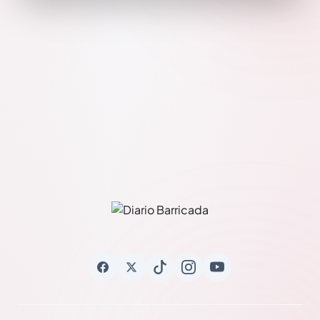
de los centros educativos, básicos y superior, han
apuntado a la dignificación del trabajo docente como
agente fundamental en el proceso de transformación
social y cultural que se viene dando en Nicaragua. No hay
duda que el camino es largo para llegar a la excelencia,
no obstante, parafraseando un estribillo de una canción
popular, estamos haciendo camino al andar y como
decía el maestro universitario, histórico dirigente del
FSLN, Ricardo Morales Avilés, "después del primer paso,
no pararemos de andar jamás".