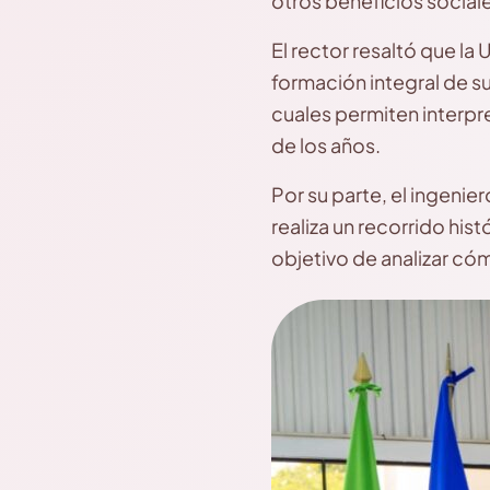
otros beneficios sociale
El rector resaltó que la
formación integral de su
cuales permiten interpr
de los años.
Por su parte, el ingeni
realiza un recorrido his
objetivo de analizar có