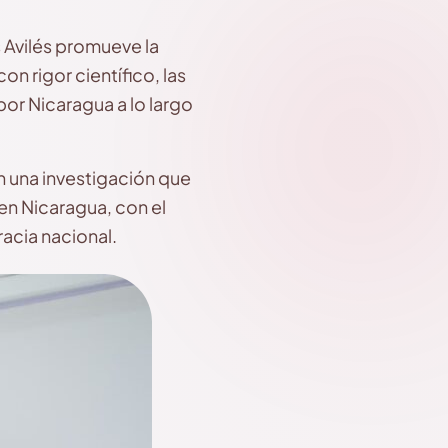
s Avilés promueve la
n rigor científico, las
or Nicaragua a lo largo
n una investigación que
 en Nicaragua, con el
acia nacional.