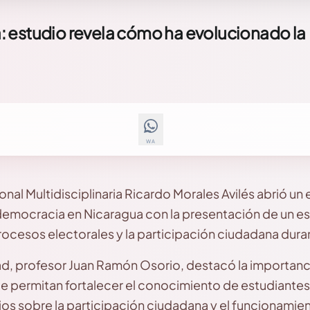
 estudio revela cómo ha evolucionado la
WA
nal Multidisciplinaria Ricardo Morales Avilés abrió un 
 democracia en Nicaragua con la presentación de un e
rocesos electorales y la participación ciudadana duran
idad, profesor Juan Ramón Osorio, destacó la importan
 que permitan fortalecer el conocimiento de estudiante
rios sobre la participación ciudadana y el funcionami