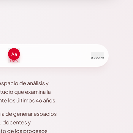
ESCUCHAR
TEXTO
espacio de análisis y
studio que examina la
te los últimos 46 años.
cia de generar espacios
s, docentes y
ento de los procesos