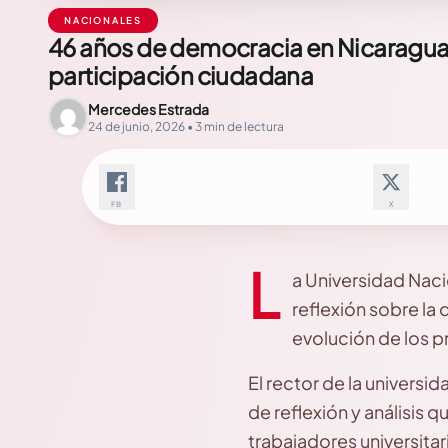
NACIONALES
46 años de democracia en Nicaragua:
participación ciudadana
Mercedes Estrada
24 de junio, 2026 • 3 min de lectura
FB
X
L
a Universidad Nacio
reflexión sobre la
evolución de los p
El rector de la univers
de reflexión y análisis
trabajadores universita