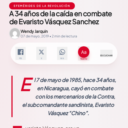
EFEMÉRIDES DE LA REVOLUCIÓN
A 34 años de la caída en combate
de Evaristo Vásquez Sanchez
Wendy Jarquin
07 de mayo, 2019 • 2 min de lectura
ESCUCHAR
FB
X
WA
TEXTO
E
l 7 de mayo de 1985, hace 34 años,
en Nicaragua, cayó en combate
con los mercenarios de la Contra,
el subcomandante sandinista, Evaristo
Vásquez “Chino”.