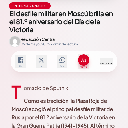
INTERNACIONALES
El desfile militar en Moscú brilla en
el 81.º aniversario del Día de la
Victoria
Redacción Central
09 de mayo, 2026 • 2 min de lectura
ESCUCHAR
FB
X
WA
TEXTO
T
omado de Sputnik
Como es tradición, la Plaza Roja de
Moscú acogió el principal desfile militar de
Rusia por el 81.º aniversario de la Victoria en
la Gran Guerra Patria (1941-1945). Al término