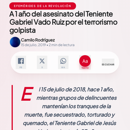
EFEMÉRIDES DE LA REVOLUCIÓN
A 1 año del asesinato del Teniente
Gabriel Vado Ruiz por el terrorismo
golpista
Camilo Rodríguez
15 de julio, 2019 • 2 min de lectura
ESCUCHAR
FB
X
WA
TEXTO
E
l 15 de julio de 2018, hace 1 año,
mientras grupos de delincuentes
mantenían los tranques de la
muerte, fue secuestrado, torturado y
quemado, el Teniente Gabriel de Jesús