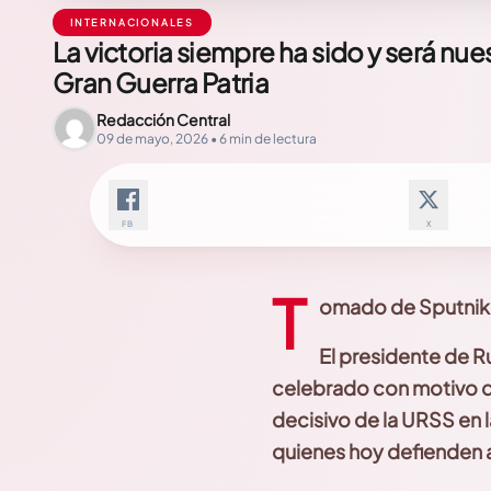
INTERNACIONALES
La victoria siempre ha sido y será nuest
Gran Guerra Patria
Redacción Central
09 de mayo, 2026 • 6 min de lectura
FB
X
T
omado de Sputnik
El presidente de Rus
celebrado con motivo del
decisivo de la URSS en l
quienes hoy defienden a