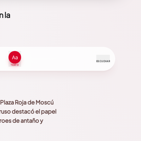
n la
ESCUCHAR
TEXTO
la Plaza Roja de Moscú
 ruso destacó el papel
éroes de antaño y