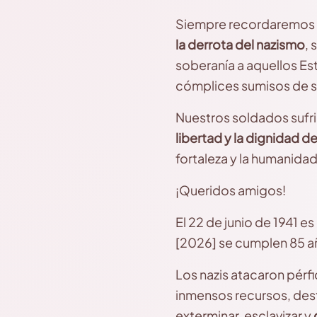
Siempre recordaremos la
la derrota del nazismo
, 
soberanía a aquellos Es
cómplices sumisos de s
Nuestros soldados sufr
libertad y la dignidad 
fortaleza y la humanidad
¡Queridos amigos!
El 22 de junio de 1941 e
[2026] se cumplen 85 añ
Los nazis atacaron pérf
inmensos recursos, destr
exterminar, esclavizar y