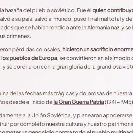
 hazaña del pueblo soviético. Fue él
quien contribuy
salvó a su país, salvó al mundo, puso fin al mal total y 
tados que se habían rendido ante la Alemania nazi y se
us crímenes.
ieron pérdidas colosales,
hicieron un sacrificio enorm
de los pueblos de Europa
, se convirtieron en el símbolo d
, y se coronaron con la gran gloria de la grandiosa vict
s una de las fechas más trágicas y dolorosas de nuestra 
os desde el inicio de
la Gran Guerra Patria
(1941-1945)
idamente a la Unión Soviética, y planearon apoderarse 
uir por completo nuestra cultura y nuestro patrimonio
cometer un genocidio contra todo el pueblo multinac