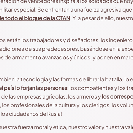
neración de vencedores inspira a los soldados que ho
litar especial. Se enfrentan a una fuerza agresiva que
de todo el bloque de la OTAN
. Y, a pesar de ello, nues
os están los trabajadores y diseñadores, los ingenieros,
tradiciones de sus predecesores, basándose en la ex
s de armamento avanzados y únicos, y ponen en marc
ien la tecnología y las formas de librar la batalla, l
l país lo forjan las personas
: los combatientes y los tr
 de las empresas agrícolas, los armeros y
los correspo
los profesionales de la cultura y los clérigos, los volu
s los ciudadanos de Rusia!
nuestra fuerza moral y ética, nuestro valor y nuestra va