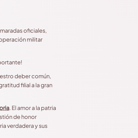
maradas oficiales,
operación militar
portante!
nuestro deber común,
titud filial a la gran
oria
. El amor a la patria
estión de honor
ria verdadera y sus