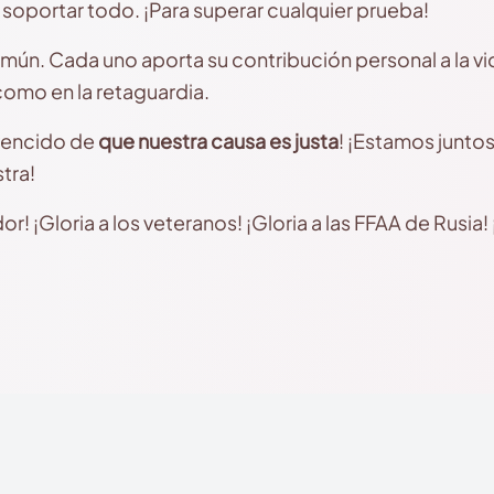
soportar todo. ¡Para superar cualquier prueba!
ún. Cada uno aporta su contribución personal a la vict
como en la retaguardia.
vencido de
que nuestra causa es justa
! ¡Estamos juntos
stra!
! ¡Gloria a los veteranos! ¡Gloria a las FFAA de Rusia! ¡F