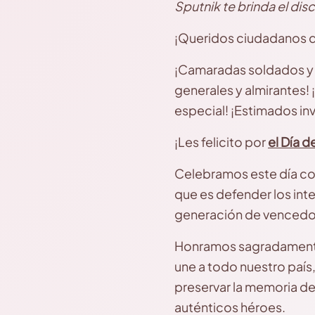
Sputnik te brinda el di
¡Queridos ciudadanos d
¡Camaradas soldados y m
generales y almirantes!
especial! ¡Estimados in
¡Les felicito por
el Día d
Celebramos este día con
que es defender los inter
generación de vencedo
Honramos sagradamente
une a todo nuestro país
preservar la memoria de 
auténticos héroes.