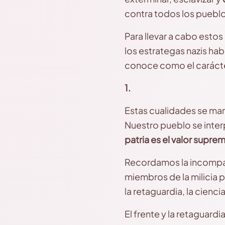
contra todos los pueblos
Para llevar a cabo estos
los estrategas nazis ha
conoce como el carácter 
1.
Estas cualidades se mani
Nuestro pueblo se inte
patria es el valor supre
Recordamos la incompara
miembros de la milicia p
la retaguardia, la ciencia
El frente y la retaguard