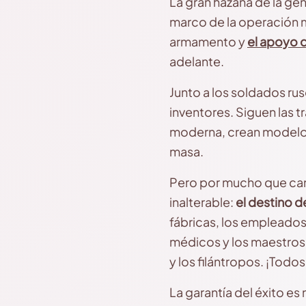
La gran hazaña de la ge
marco de la operación mi
armamento y
el apoyo 
adelante.
Junto a los soldados rus
inventores. Siguen las 
moderna, crean modelo
masa.
Pero por mucho que camb
inalterable:
el destino de
fábricas, los empleados
médicos y los maestros, 
y los filántropos. ¡Todo
La garantía del éxito es 