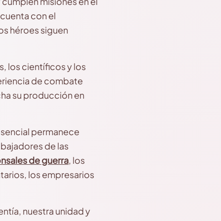
y cumplen misiones en el
 cuenta con el
tros héroes siguen
 los científicos y los
periencia de combate
ha su producción en
o esencial permanece
abajadores de las
nsales de guerra
, los
ntarios, los empresarios
lentía, nuestra unidad y