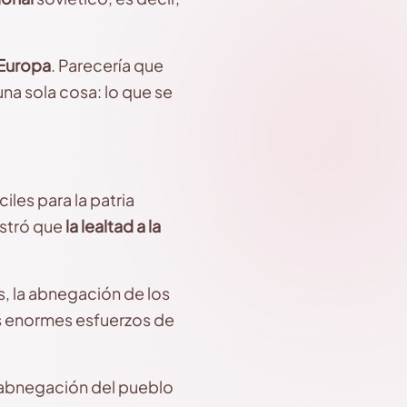
 Europa
. Parecería que
na sola cosa: lo que se
les para la patria
stró que
la lealtad a la
, la abnegación de los
los enormes esfuerzos de
la abnegación del pueblo