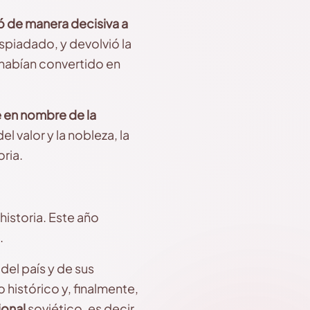
ó de manera decisiva a
despiadado, y devolvió la
 habían convertido en
e en nombre de la
el valor y la nobleza, la
oria.
historia. Este año
.
del país y de sus
 histórico y, finalmente,
ional
soviético, es decir,