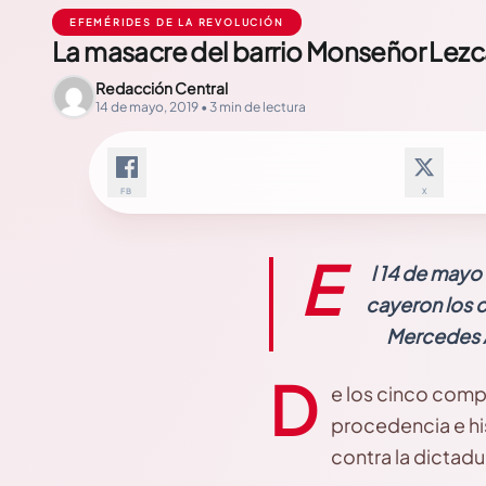
EFEMÉRIDES DE LA REVOLUCIÓN
La masacre del barrio Monseñor Lez
Redacción Central
14 de mayo, 2019 • 3 min de lectura
FB
X
E
l 14 de mayo
cayeron los c
Mercedes 
D
e los cinco comp
procedencia e his
contra la dictad