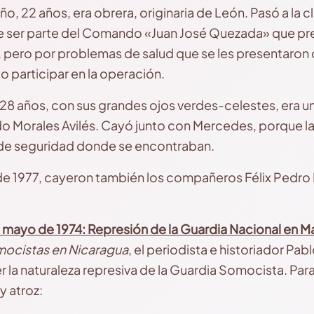
, 22 años, era obrera, originaria de León. Pasó a la c
e ser parte del Comando «Juan José Quezada» que prep
 pero por problemas de salud que se les presentaron 
 participar en la operación.
, 28 años, con sus grandes ojos verdes-celestes, era u
rdo Morales Avilés. Cayó junto con Mercedes, porque l
a de seguridad donde se encontraban.
 1977, cayeron también los compañeros Félix Pedro P
 mayo de 1974: Represión de la Guardia Nacional en 
ocistas en Nicaragua
, el periodista e historiador Pab
a naturaleza represiva de la Guardia Somocista. Para 
y atroz: