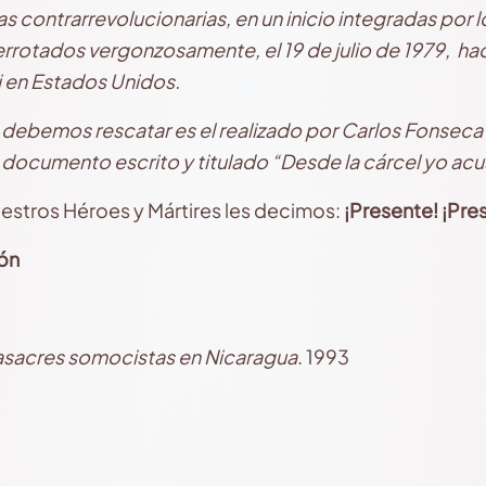
 contrarrevolucionarias, en un inicio integradas por l
rotados vergonzosamente, el 19 de julio de 1979, hac
i en Estados Unidos.
 debemos rescatar es el realizado por Carlos Fonsec
 documento escrito y titulado “Desde la cárcel yo acu
estros Héroes y Mártires les decimos:
¡Presente! ¡Pre
ón
sacres somocistas en Nicaragua
. 1993