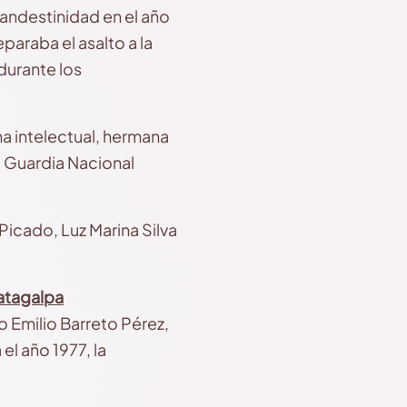
landestinidad en el año
araba el asalto a la
durante los
na intelectual, hermana
a Guardia Nacional
icado, Luz Marina Silva
Matagalpa
lo Emilio Barreto Pérez,
el año 1977, la