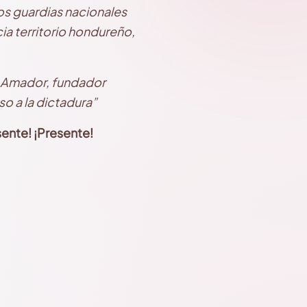
os guardias nacionales
ia territorio hondureño,
a Amador, fundador
so a la dictadura”
sente! ¡Presente!