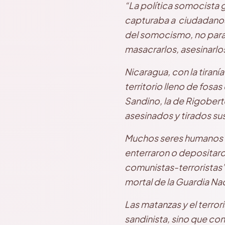
“La política somocista g
capturaba a ciudadanos
del somocismo, no para e
masacrarlos, asesinarlo
Nicaragua, con la tiraní
territorio lleno de fos
Sandino, la de Rigobert
asesinados y tirados su
Muchos seres humanos d
enterraron o depositar
comunistas-terroristas”
mortal de la Guardia Nac
Las matanzas y el terro
sandinista, sino que con