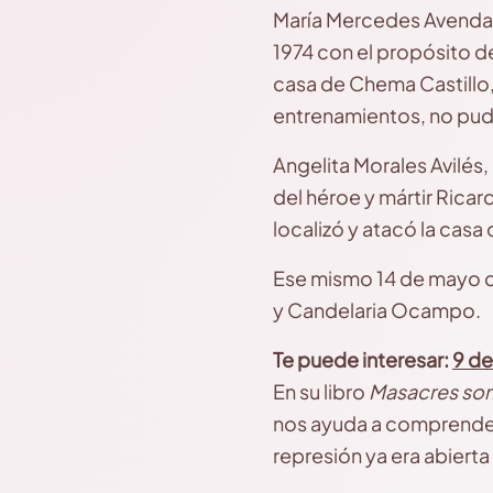
María Mercedes Avendaño
1974 con el propósito d
casa de Chema Castillo,
entrenamientos, no pudo
Angelita Morales Avilés
del héroe y mártir Rica
localizó y atacó la cas
Ese mismo 14 de mayo de
y Candelaria Ocampo.
Te puede interesar:
9 de
En su libro
Masacres som
nos ayuda a comprender l
represión ya era abierta 