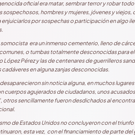
enocida oficial era matar, sembrar terror y robar todo
 sospechosos, hombres y mujeres, jóvenes y viejos,
njuiciarlos por sospechas o participación en algo ile
s.
a somocista era un inmenso cementerio, lleno de cárcel
as comunes, o tumbas totalmente desconocidas para el
o López Pérez y las de centenares de guerrilleros sand
s cadáveres en alguna zanjas desconocidas.
esaparecieron sin noticia alguna, en muchos lugares 
on cuerpos agujerados de ciudadanos, unos acusados
, otros sencillamente fueron desdichados al encontrar
ional.
rismo de
Estados
Unidos no concluyeron con el triunfo
tinuaron, esta vez, con el financiamiento de parte del