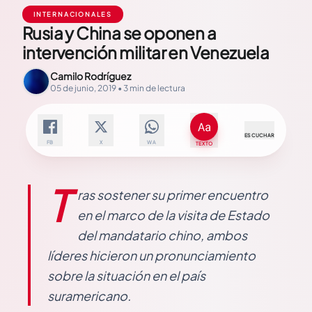
INTERNACIONALES
Rusia y China se oponen a
intervención militar en Venezuela
Camilo Rodríguez
05 de junio, 2019 • 3 min de lectura
ESCUCHAR
FB
X
WA
TEXTO
T
ras sostener su primer encuentro
en el marco de la visita de Estado
del mandatario chino, ambos
líderes hicieron un pronunciamiento
sobre la situación en el país
suramericano.