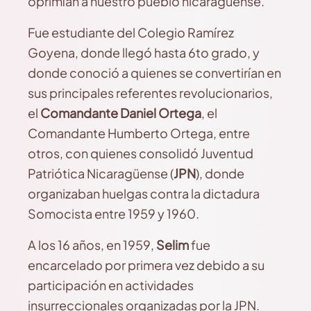
oprimían a nuestro pueblo nicaragüense.
Fue estudiante del Colegio Ramírez
Goyena, donde llegó hasta 6to grado, y
donde conoció a quienes se convertirían en
sus principales referentes revolucionarios,
el
Comandante Daniel Ortega
, el
Comandante Humberto Ortega, entre
otros, con quienes consolidó Juventud
Patriótica Nicaragüense (
JPN
), donde
organizaban huelgas contra la dictadura
Somocista entre 1959 y 1960.
A los 16 años, en 1959,
Selim
fue
encarcelado por primera vez debido a su
participación en actividades
insurreccionales organizadas por la JPN.