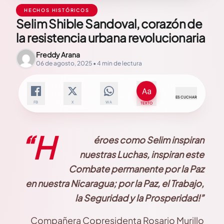
HECHOS HISTÓRICOS
Selim Shible Sandoval, corazón de
la resistencia urbana revolucionaria
Freddy Arana
06 de agosto, 2025 • 4 min de lectura
ESCUCHAR
FB
X
WA
TEXTO
“H
éroes como Selim inspiran
nuestras Luchas, inspiran este
Combate permanente por la Paz
en nuestra Nicaragua; por la Paz, el Trabajo,
la Seguridad y la Prosperidad!”
Compañera Copresidenta Rosario Murillo