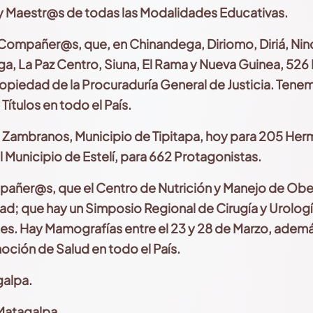
es y Maestr@s de todas las Modalidades Educativas.
ompañer@s, que, en Chinandega, Diriomo, Diriá, Nind
a, La Paz Centro,
Siuna, El Rama y Nueva Guinea, 526 
ropiedad de la Procuraduría General de Justicia. Tene
Títulos en todo el País.
s Zambranos, Municipio de Tipitapa, hoy para 205 Her
l Municipio
de Estelí, para 662 Protagonistas.
ñer@s, que el Centro de Nutrición y Manejo de Obe
ad; que hay un Simposio Regional de Cirugía y Urologí
les. Hay Mamografías entre el 23 y 28 de Marzo, ade
moción de Salud
en todo el País.
galpa.
Matagalpa.