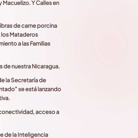
y
Macuelizo. Y Calles en
ibras de carne porcina
 los
Mataderos
imiento
a las Familias
s de nuestra Nicaragua.
e la
Secretaría de
ntado” se está lanzando
iva.
conectividad, acceso a
 de la Inteligencia