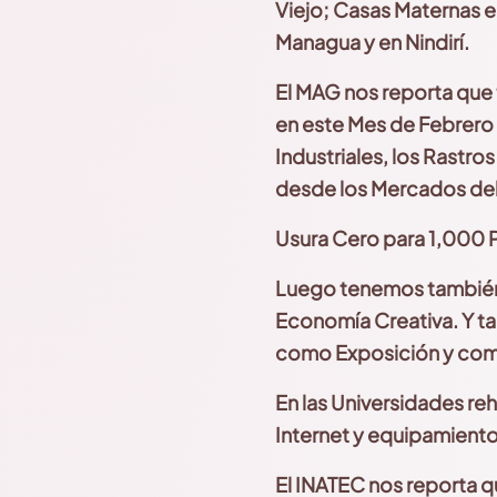
Viejo; Casas Maternas e
Managua y en Nindirí.
El MAG nos reporta que 
en este Mes de Febrero 
Industriales
, los Rastros
desde los Mercados del
Usura Cero para 1,000 P
Luego tenemos también
Economía Creativa. Y ta
como
Exposición
y com
En las Universidades re
Internet y equipamiento
El INATEC nos reporta q