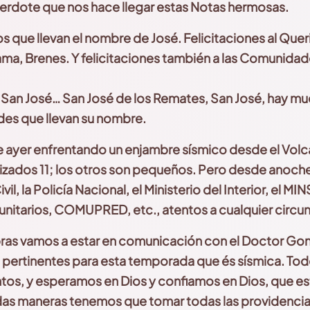
cerdote que nos
hace llegar estas Notas hermosas.
s que llevan el
nombre de José. Felicitaciones al Que
ama, Brenes.
Y felicitaciones también a las Comunida
e San José… San José de los Remates, San José, hay 
es que llevan su nombre.
 ayer enfrentando un
enjambre sísmico desde el Volc
izados 11;
los otros son pequeños. Pero desde anoche
vil,
la Policía Nacional, el Ministerio del Interior,
el MIN
nitarios, COMUPRED, etc., atentos a cualquier
circun
ras vamos a estar en comunicación con el Doctor Gon
s pertinentes para esta temporada que és sísmica. To
tos, y esperamos
en Dios y confiamos en Dios, que es
das
maneras tenemos que tomar todas las providenci