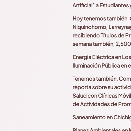
Artificial” a Estudiant
Hoy tenemos también, C
Niquinohomo, Larreynag
recibiendo Títulos de P
semana también, 2,500
Energía Eléctrica en Lo
Iluminación Pública en e
Tenemos también, Compa
reporta sobre su activid
Salud con Clínicas Móvi
de Actividades de Pro
Saneamiento en Chichi
Planes Ambientales en 