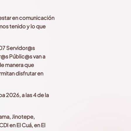
a estar en comunicación
emos tenido y lo que
907 Servidor@s
or@s Públic@s
van a
de manera que
mitan disfrutar en
 2026, a las 4 de la
ama, Jinotepe,
CDI en El
Cuá, en El