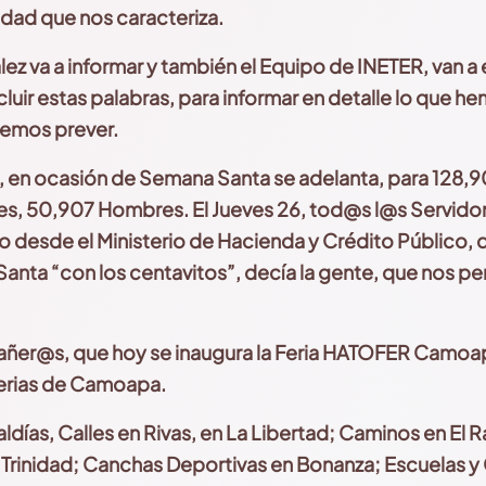
idad
que nos caracteriza.
lez va a informar y también el Equipo de INETER, van 
cluir estas palabras, para informar en detalle lo que h
emos prever.
l, en ocasión de Semana
Santa se adelanta, para 128,
es, 50,907 Hombres. El
Jueves 26, tod@s l@s Servid
o desde el Ministerio
de Hacienda y Crédito Público, 
nta “con los centavitos”,
decía la gente, que nos per
er@s, que hoy se inaugura
la Feria HATOFER Camoapa
Ferias de Camoapa.
días, Calles en Rivas,
en La Libertad; Caminos en El R
 Trinidad; Canchas
Deportivas en Bonanza; Escuelas y 