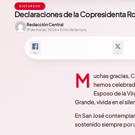
DISCURSOS
Declaraciones de la Copresidenta Ros
Redacción Central
19 de marzo, 2026 • 5 min de lectura
FB
X
M
uchas gracias, 
hemos
celebrado
Esposo de la Vi
Grande, vivida en el sile
En San José contempla
sostenido siempre por u