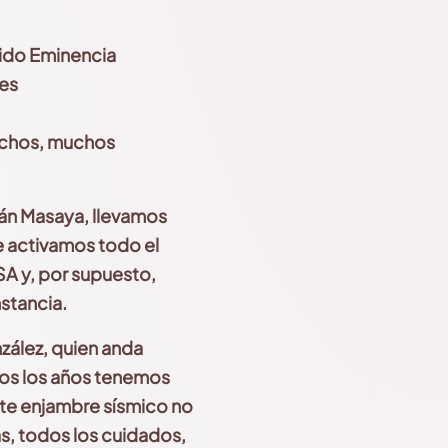
rido
Eminencia
des
muchos, muchos
án Masaya,
llevamos
 activamos todo el
SA y, por supuesto,
stancia.
zález, quien anda
dos los años tenemos
te
enjambre sísmico no
as
,
todos los cuidados,