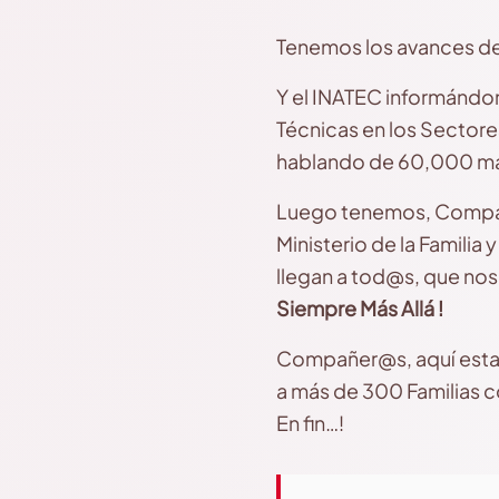
Tenemos los avances del
Y el INATEC informándo
Técnicas en los Sectore
hablando de 60,000 má
Luego tenemos, Compañe
Ministerio de la Familia
llegan a tod@s, que nos
Siempre Más Allá !
Compañer@s, aquí estamo
a más de 300 Familias c
En fin…!