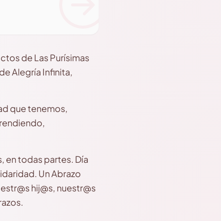
uctos de Las Purísimas
 Alegría Infinita,
dad que tenemos,
rendiendo,
, en todas partes. Día
Solidaridad. Un Abrazo
uestr@s hij@s, nuestr@s
razos.