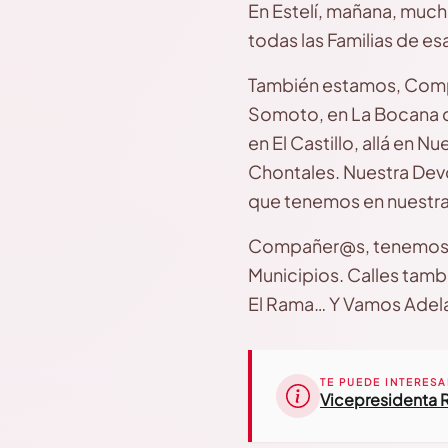
En Estelí, mañana, much
todas las Familias de e
También estamos, Compa
Somoto, en La Bocana de
en El Castillo, allá en N
Chontales. Nuestra Dev
que tenemos en nuestra
Compañer@s, tenemos Vi
Municipios. Calles tamb
El Rama… Y Vamos Adela
TE PUEDE INTERESA
Vicepresidenta R