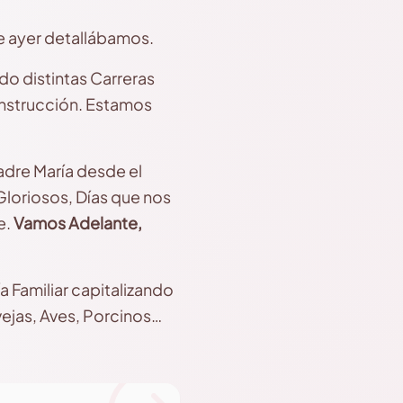
ue ayer detallábamos.
o distintas Carreras
onstrucción. Estamos
dre María desde el
 Gloriosos, Días que nos
e.
Vamos Adelante,
 Familiar capitalizando
vejas, Aves, Porcinos…