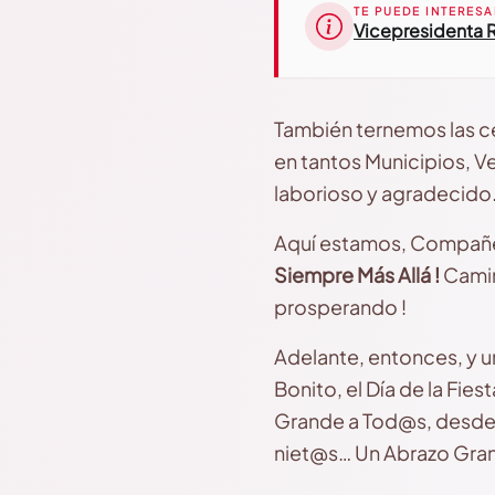
TE PUEDE INTERESA
Vicepresidenta R
También ternemos las ce
en tantos Municipios, Ve
laborioso y agradecido
Aquí estamos, Compañer
Siempre Más Allá !
Camin
prosperando !
Adelante, entonces, y un
Bonito, el Día de la Fies
Grande a Tod@s, desde n
niet@s… Un Abrazo Grand