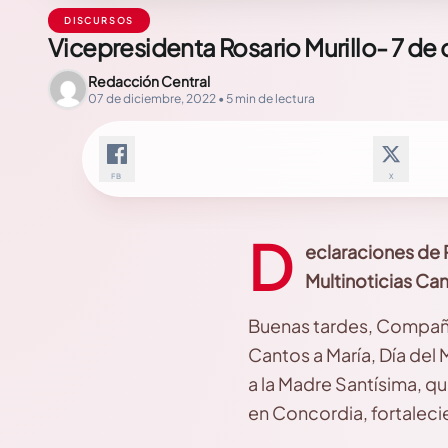
DISCURSOS
Vicepresidenta Rosario Murillo- 7 de
Redacción Central
07 de diciembre, 2022 • 5 min de lectura
FB
X
D
eclaraciones de 
Multinoticias Can
Buenas tardes, Compañer
Cantos a María, Día del 
a la Madre Santísima, q
en Concordia, fortaleci