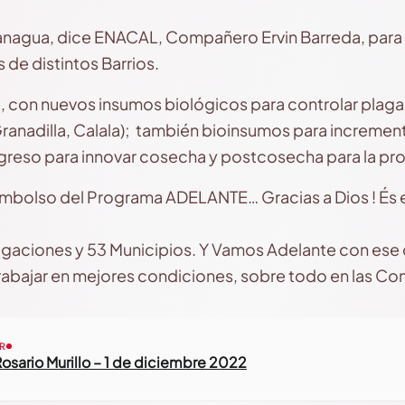
agua, dice ENACAL, Compañero Ervin Barreda, para me
 de distintos Barrios.
e, con nuevos insumos biológicos para controlar plag
ranadilla, Calala); también bioinsumos para incremen
greso para innovar cosecha y postcosecha para la pr
mbolso del Programa ADELANTE… Gracias a Dios ! És 
gaciones y 53 Municipios. Y Vamos Adelante con ese 
rabajar en mejores condiciones, sobre todo en las C
R
osario Murillo – 1 de diciembre 2022