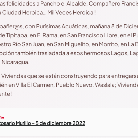
as felicidades a Pancho el Alcalde, Compañero Francis
sa Ciudad Heroica… Mil Veces Heroica !
ñer@s, con Purísimas Acuáticas, mañana 8 de Dicie
 Tipitapa, en El Rama, en San Francisco Libre, en el P
uestro Río San Juan, en San Miguelito, en Morrito, en La
oción también trasladada a esos hermosos Lagos, Lag
 Nicaragua.
viendas que se están construyendo para entregarse 
ién en Villa El Carmen, Pueblo Nuevo, Waslala; Viviend
nte !
R
osario Murillo – 5 de diciembre 2022