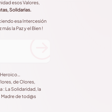
nidad esos Valores,
stas, Solidarias.
ciendo esa Intercesión
ás la Paz y el Bien !
í Heroico…
Flores, de Olores,
 : La Solidaridad, la
s, Madre de tod@s