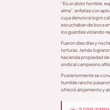
“Es un dolor horrible, e
alma”, enfatiza con apl
cuya denuncia logró cal
escuchaban de boca en b
los guardias violando r
Fueron diez días y noc
torturas. Jamás lograro
hacienda propiedad de u
sindical campesino afili
Posteriormente se convir
humilde rancho pasaron
ofreció alojamiento y a
TE PUEDE INTERESA