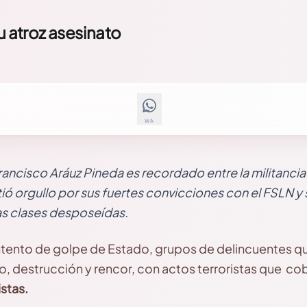
u atroz asesinato
WA
ancisco Aráuz Pineda es recordado entre la militancia
ió orgullo por sus fuertes convicciones con el FSLN y su
as clases desposeídas.
 intento de golpe de Estado, grupos de delincuentes q
o, destrucción y rencor, con actos terroristas que cob
istas.