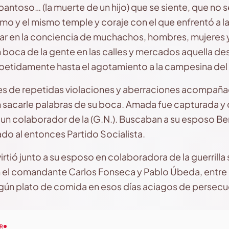
spantoso… (la muerte de un hijo) que se siente, que no s
omo y el mismo temple y coraje con el que enfrentó a l
ar en la conciencia de muchachos, hombres, mujeres 
oca de la gente en las calles y mercados aquella des
epetidamente hasta el agotamiento a la campesina del C
hes de repetidas violaciones y aberraciones acompaña
n sacarle palabras de su boca. Amada fue capturada y
n colaborador de la (G.N.). Buscaban a su esposo Ber
ado al entonces Partido Socialista.
tió junto a su esposo en colaboradora de la guerrilla s
 el comandante Carlos Fonseca y Pablo Úbeda, entre
lgún plato de comida en esos días aciagos de persecuc
R