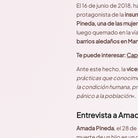
El 16 de junio de 2018, h
protagonista de la
insur
Pineda, una de las muje
luego quemado en la ví
barrios aledaños en Ma
Te puede interesar:
Capt
Ante este hecho, la
vice
prácticas que conocimos
la condición humana, prá
pánico a la población
«.
Entrevista a Ama
Amada Pineda
, el 28 d
muerte de un hijo es un 