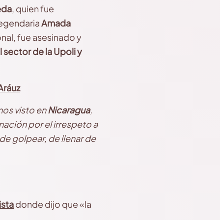
eda
, quien fue
 legendaria
Amada
onal, fue asesinado y
l sector de la Upoli y
Aráuz
os visto en
Nicaragua
,
ación por el irrespeto a
 de golpear, de llenar de
ista
donde dijo que «la