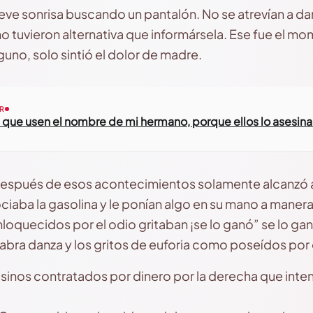
leve sonrisa buscando un pantalón. No se atrevían a dar
no tuvieron alternativa que informársela. Ese fue el m
alguno, solo sintió el dolor de madre.
R
que usen el nombre de mi hermano, porque ellos lo asesinar
después de esos acontecimientos solamente alcanzó a
ociaba la gasolina y le ponían algo en su mano a manera
loquecidos por el odio gritaban ¡se lo ganó” se lo gan
bra danza y los gritos de euforia como poseídos por 
sinos contratados por dinero por la derecha que inte