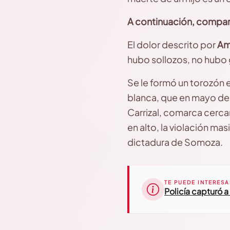
A continuación, compart
El dolor descrito por
Ama
hubo sollozos, no hubo 
Se le formó un torozón e
blanca, que en mayo de 
Carrizal, comarca cerca
en alto, la violación mas
dictadura de Somoza.
TE PUEDE INTERESA
Policía capturó 