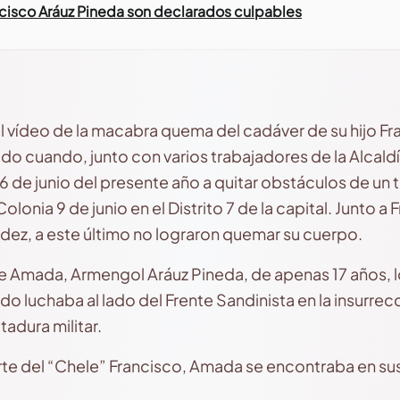
cisco Aráuz Pineda son declarados culpables
 el vídeo de la macabra quema del cadáver de su hijo 
ado cuando, junto con varios trabajadores de la Alcal
6 de junio del presente año a quitar obstáculos de un 
 Colonia 9 de junio en el Distrito 7 de la capital. Junto 
ez, a este último no lograron quemar su cuerpo.
 de Amada, Armengol Aráuz Pineda, de apenas 17 años, l
 luchaba al lado del Frente Sandinista en la insurrecc
adura militar.
erte del “Chele” Francisco, Amada se encontraba en sus