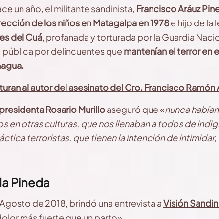
ace un año, el militante sandinista,
Francisco Aráuz Pin
rección de los niños en Matagalpa en 1978
e hijo de la
res del Cuá
, profanada y torturada por la Guardia Naci
a pública por delincuentes que
mantenían el terror en e
nagua.
uran al autor del asesinato del Cro. Francisco Ramón 
presidenta Rosario Murillo
aseguró que «
nunca habíam
 en otras culturas, que nos llenaban a todos de indign
ctica terroristas, que tienen la intención de intimidar,
da Pineda
e Agosto de 2018, brindó una entrevista a
Visión Sandin
dolor más fuerte que un parto».