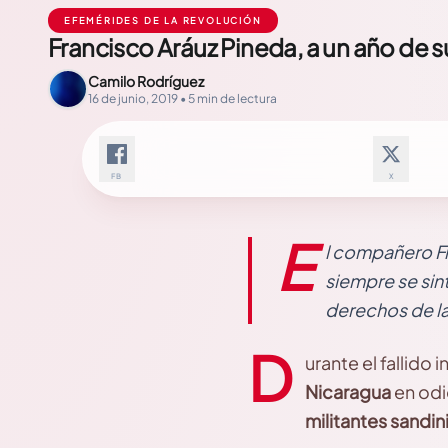
EFEMÉRIDES DE LA REVOLUCIÓN
Francisco Aráuz Pineda, a un año de s
Camilo Rodríguez
16 de junio, 2019 • 5 min de lectura
FB
X
E
l compañero Fr
siempre se sint
derechos de l
D
urante el fallido
Nicaragua
en odi
militantes sandin