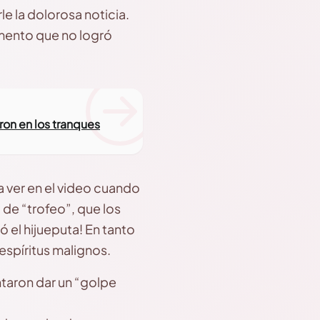
le la dolorosa noticia.
omento que no logró
on en los tranques
 ver en el video cuando
 de “trofeo”, que los
ó el hijueputa! En tanto
espíritus malignos.
ntaron dar un “golpe