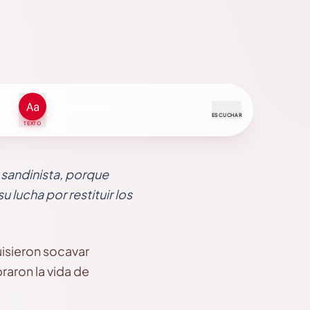
ESCUCHAR
TEXTO
 sandinista, porque
 lucha por restituir los
uisieron socavar
raron la vida de