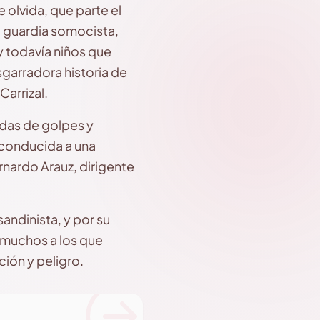
e olvida, que parte el
a guardia somocista,
y todavía niños que
garradora historia de
arrizal.
das de golpes y
 conducida a una
nardo Arauz, dirigente
andinista, y por su
 muchos a los que
ión y peligro.