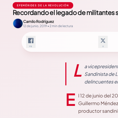
EFEMÉRIDES DE LA REVOLUCIÓN
Recordando el legado de militantes s
Camilo Rodríguez
12 de junio, 2019 • 2 min de lectura
FB
X
L
a vicepresiden
Sandinista de 
delincuentes e
E
l 12 de junio del 
Guillermo Méndez 
productor sandinis