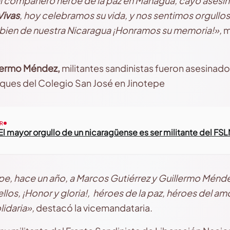
compañero héroe de la paz en Managua, cayó asesin
Vivas
, hoy celebramos su vida, y nos sentimos orgullo
y bien de nuestra Nicaragua ¡Honramos su memoria!»,
m
llermo Méndez,
militantes sandinistas fueron asesinad
nques del Colegio San José en Jinotepe
R
El mayor orgullo de un nicaragüense es ser militante del FS
pe, hace un año, a Marcos Gutiérrez y Guillermo Ménd
ellos, ¡Honor y gloria!, héroes de la paz, héroes del am
lidaria»,
destacó la vicemandataria.