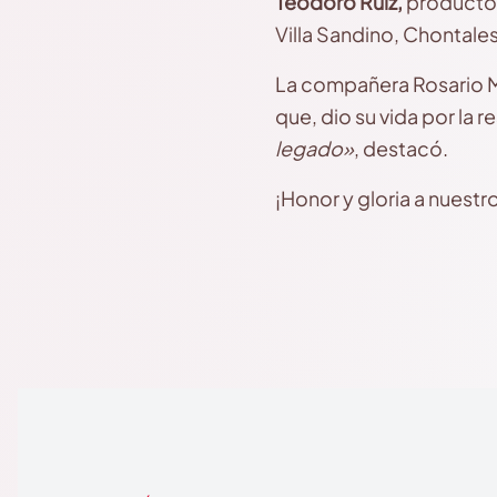
Teodoro Ruiz,
productor 
Villa Sandino, Chontales
La compañera Rosario Mu
que, dio su vida por la r
legado»
, destacó.
¡Honor y gloria a nuestr