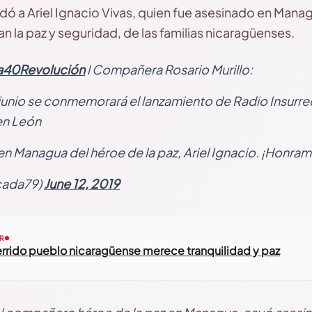
dó a Ariel Ignacio Vivas, quien fue asesinado en Man
 la paz y seguridad, de las familias nicaragüenses.
a40Revolución
l Compañera Rosario Murillo:
 junio se conmemorará el lanzamiento de Radio Insurr
en León
 Managua del héroe de la paz, Ariel Ignacio. ¡Honram
cada79)
June 12, 2019
R
uerrido pueblo nicaragüense merece tranquilidad y paz