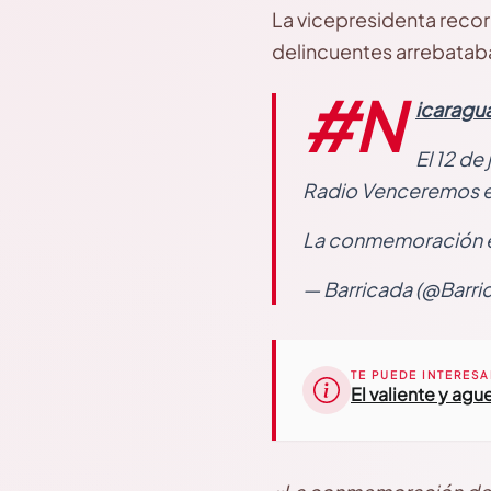
La vicepresidenta recor
delincuentes arrebataban
#N
icaragu
El 12 de
Radio Venceremos 
La conmemoración en
— Barricada (@Barri
TE PUEDE INTERESA
El valiente y ag