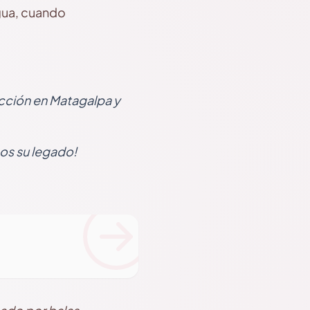
agua, cuando
ección en Matagalpa y
os su legado!