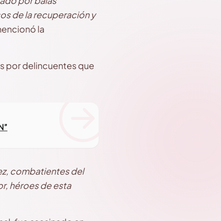
ado por balas
sos de la recuperación y
encionó la
os por delincuentes que
LN”
ez, combatientes del
or, héroes de esta