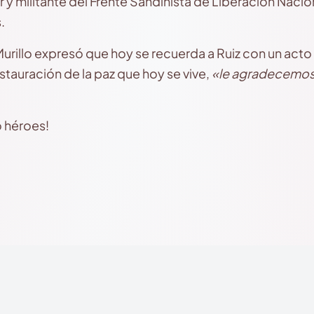
y militante del Frente Sandinista de Liberación Nacio
.
rillo expresó que hoy se recuerda a Ruiz con un acto
estauración de la paz que hoy se vive,
«le agradecemos
o héroes!