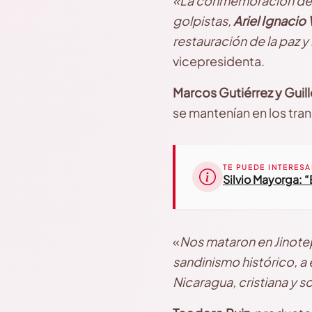
«La conmemoración del 
golpistas,
Ariel Ignacio 
restauración de la paz 
vicepresidenta.
Marcos Gutiérrez y Gui
se mantenían en los tra
TE PUEDE INTERESA
Silvio Mayorga: “
«
Nos mataron en Jinote
sandinismo histórico, a 
Nicaragua, cristiana y so