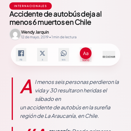
INTERNACIONALES
Accidente de autobús deja al
menos 6 muertos en Chile
Wendy Jarquin
12 de mayo, 2019 • 1 min de lectura
ESCUCHAR
FB
X
WA
TEXTO
A
l menos seis personas perdieron la
vida y 30 resultaron heridas el
sábado en
un accidente de autobús en la sureña
región de La Araucanía, en Chile.