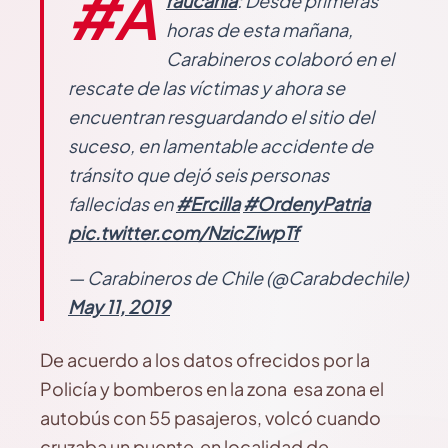
#A
raucanía
: Desde primeras
horas de esta mañana,
Carabineros colaboró en el
rescate de las víctimas y ahora se
encuentran resguardando el sitio del
suceso, en lamentable accidente de
tránsito que dejó seis personas
fallecidas en
#Ercilla
#OrdenyPatria
pic.twitter.com/NzicZiwpTf
— Carabineros de Chile (@Carabdechile)
May 11, 2019
De acuerdo a los datos ofrecidos por la
Policía y bomberos en la zona esa zona el
autobús con 55 pasajeros, volcó cuando
cruzaba un puente en localidad de