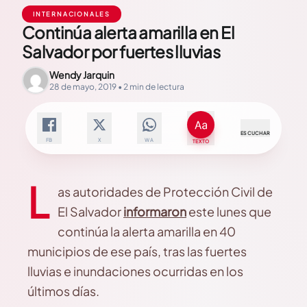
INTERNACIONALES
Continúa alerta amarilla en El
Salvador por fuertes lluvias
Wendy Jarquin
28 de mayo, 2019 • 2 min de lectura
ESCUCHAR
FB
X
WA
TEXTO
L
as autoridades de Protección Civil de
El Salvador
informaron
este lunes que
continúa la alerta amarilla en 40
municipios de ese país, tras las fuertes
lluvias e inundaciones ocurridas en los
últimos días.