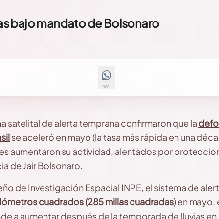
as bajo mandato de Bolsonaro
WA
a satelital de alerta temprana confirmaron que la
defor
sil
se aceleró en mayo (la tasa más rápida en una déca
es aumentaron su actividad, alentados por protecci
cia de Jair Bolsonaro.
leño de Investigación Espacial INPE, el sistema de ale
ilómetros cuadrados (285 millas cuadradas)
en mayo, e
nde a aumentar después de la temporada de lluvias en 