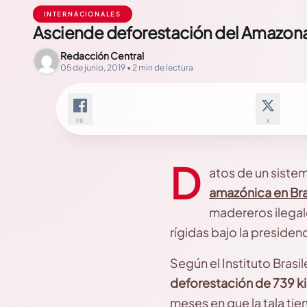
INTERNACIONALES
Asciende deforestación del Amazon
Redacción Central
05 de junio, 2019 • 2 min de lectura
FB
X
D
atos de un sistem
amazónica en Bra
madereros ilegal
rígidas bajo la presiden
Según el Instituto Brasi
deforestación de 739 k
meses en que la tala tie