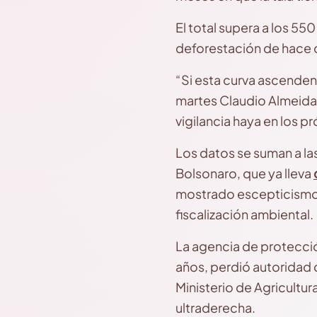
El total supera a los 5
deforestación de hace 
“Si esta curva ascendent
martes Claudio Almeida,
vigilancia haya en los 
Los datos se suman a la
Bolsonaro, que ya lleva
mostrado escepticismo s
fiscalización ambiental.
La agencia de protecció
años, perdió autoridad 
Ministerio de Agricultura
ultraderecha.