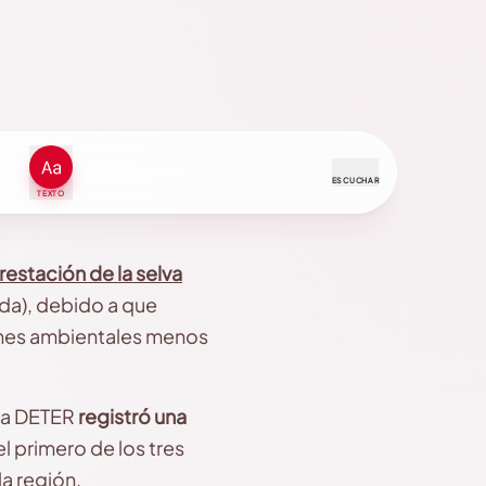
ESCUCHAR
TEXTO
estación de la selva
da), debido a que
ones ambientales menos
rta DETER
registró una
l primero de los tres
la región.