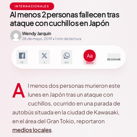
INTERNACIONALES
Al menos 2 personas fallecen tras
ataque con cuchillos en Japón
Wendy Jarquin
28 de mayo, 2019 • 1 min de lectura
ESCUCHAR
FB
X
WA
TEXTO
A
l menos dos personas murieron este
lunes en Japón tras un ataque con
cuchillos, ocurrido en una parada de
autobús situada en la ciudad de Kawasaki,
en el área del Gran Tokio, reportaron
medios locales
.