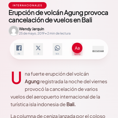
INTERNACIONALES
Erupción de volcán Agung provoca
cancelación de vuelos en Bali
Wendy Jarquin
25 de mayo, 2019 • 2 min de lectura
ESCUCHAR
FB
X
WA
TEXTO
U
na fuerte erupción del volcán
Agung
registrada la noche del viernes
provocó la cancelación de varios
vuelos del aeropuerto internacional de la
turística isla indonesia de
Bali.
La columna de ceniza lanzada por el coloso