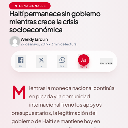
INTERNACIONALES
Haití permanece sin gobierno
mientras crece la crisis
socioeconómica
Wendy Jarquin
27 de mayo, 2019 • 3 min de lectura
ESCUCHAR
FB
X
WA
TEXTO
M
ientras la moneda nacional continúa
en picada y la comunidad
internacional frenó los apoyos
presupuestarios, la legitimación del
gobierno de Haití se mantiene hoy en