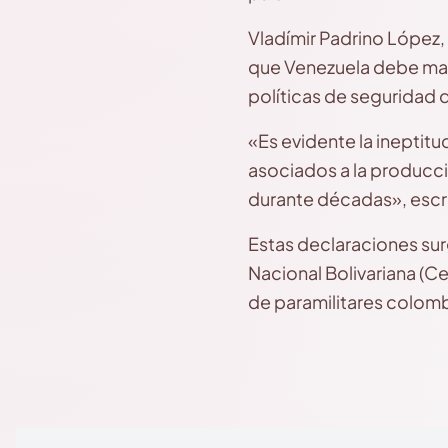
Vladímir Padrino López, 
que Venezuela debe mant
políticas de seguridad
«Es evidente la ineptit
asociados a la producci
durante décadas», escri
Estas declaraciones su
Nacional Bolivariana (C
de paramilitares colomb