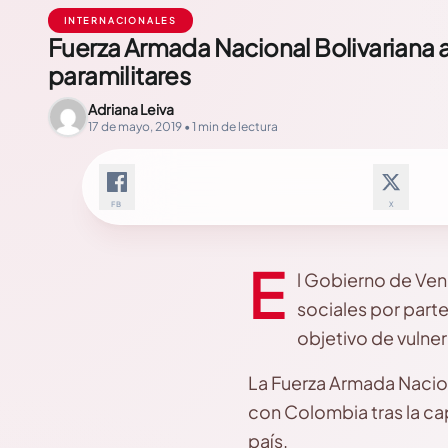
INTERNACIONALES
Fuerza Armada Nacional Bolivariana a
paramilitares
Adriana Leiva
17 de mayo, 2019 • 1 min de lectura
FB
X
E
l Gobierno de Ven
sociales por part
objetivo de vulne
La Fuerza Armada Naciona
con Colombia tras la cap
país.