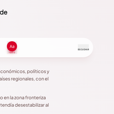
 de
ESCUCHAR
TEXTO
económicos, políticos y
íses regionales, con el
 en la zona fronteriza
tendía desestabilizar al