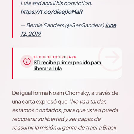
Lula and annul his conviction.
https://t.co/dleejJoMaR
— Bernie Sanders (@SenSanders)
June
12, 2019
TE PUEDE INTERESAR
STJ recibe primer pedido para
liberar a Lula
De igual forma Noam Chomsky, a través de
una carta expresó que
“No va a tardar,
estamos confiados, para que usted pueda
recuperar su libertad y ser capaz de
reasumir la misión urgente de traer a Brasil