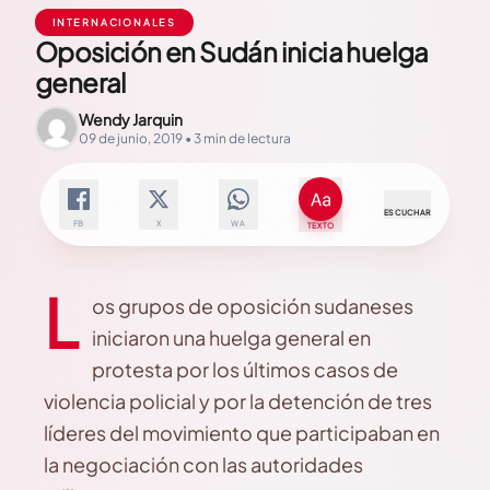
INTERNACIONALES
Oposición en Sudán inicia huelga
general
Wendy Jarquin
09 de junio, 2019 • 3 min de lectura
ESCUCHAR
FB
X
WA
TEXTO
L
os grupos de oposición sudaneses
iniciaron una huelga general en
protesta por los últimos casos de
violencia policial y por la detención de tres
líderes del movimiento que participaban en
la negociación con las autoridades