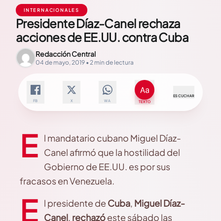
INTERNACIONALES
Presidente Díaz-Canel rechaza
acciones de EE.UU. contra Cuba
Redacción Central
04 de mayo, 2019 • 2 min de lectura
ESCUCHAR
FB
X
WA
TEXTO
E
l mandatario cubano Miguel Díaz-
Canel afirmó que la hostilidad del
Gobierno de EE.UU. es por sus
fracasos en Venezuela.
E
l presidente de
Cuba
,
Miguel Díaz-
Canel
,
rechazó
este sábado las