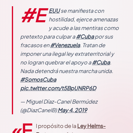
#E
EUU
se manifiesta con
hostilidad, ejerce amenazas
y acude a las mentiras como
pretexto para culpar a
#Cuba
por sus
fracasos en
#Venezuela
. Tratan de
imponer una ilegal ley extraterritorial y
no logran quebrar el apoyo a
#Cuba
.
Nada detendrá nuestra marcha unida.
#SomosCuba
pic.twitter.com/t5BpUNRP6D
— Miguel Díaz-Canel Bermúdez
(@DiazCanelB)
May 4, 2019
«E
l propósito de la
Ley Helms-