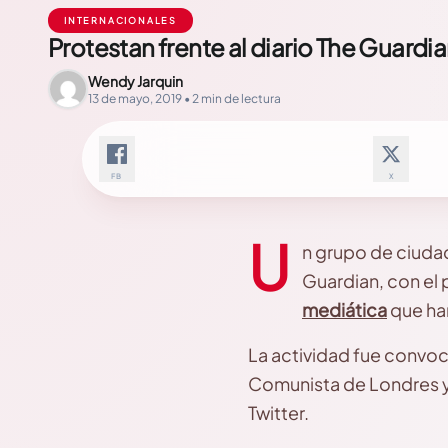
INTERNACIONALES
Protestan frente al diario The Guardi
Wendy Jarquin
13 de mayo, 2019 • 2 min de lectura
FB
X
U
n grupo de ciudad
Guardian, con el 
mediática
que ha
La actividad fue convoc
Comunista de Londres y 
Twitter.