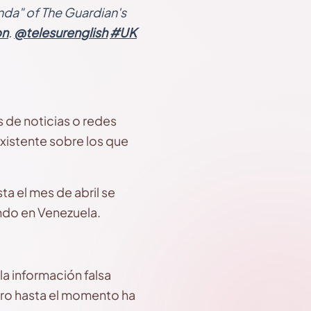
nda" of The Guardian's
on
.
@telesurenglish
#UK
s de noticias o redes
existente sobre los que
a el mes de abril se
endo en Venezuela.
la información falsa
ro hasta el momento ha