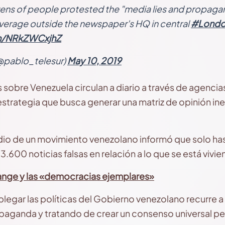
zens of people protested the "media lies and propaga
erage outside the newspaper's HQ in central
#Lond
om/NRkZWCxjhZ
@pablo_telesur)
May 10, 2019
 sobre Venezuela circulan a diario a través de agencia
estrategia que busca generar una matriz de opinión in
o de un movimiento venezolano informó que solo hast
3.600 noticias falsas en relación a lo que se está vivi
nge y las «democracias ejemplares»
legar las políticas del Gobierno venezolano recurre a 
aganda y tratando de crear un consenso universal pe