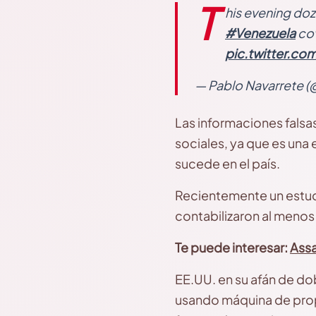
T
his evening do
#Venezuela
cov
pic.twitter.c
— Pablo Navarrete (
Las informaciones falsas
sociales, ya que es una 
sucede en el país.
Recientemente un estudi
contabilizaron al menos 
Te puede interesar:
Assa
EE.UU. en su afán de dob
usando máquina de prop