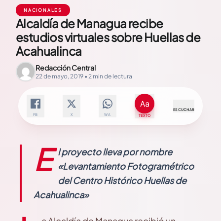
NACIONALES
Alcaldía de Managua recibe
estudios virtuales sobre Huellas de
Acahualinca
Redacción Central
22 de mayo, 2019 • 2 min de lectura
ESCUCHAR
FB
X
WA
TEXTO
E
l proyecto lleva por nombre
«Levantamiento Fotogramétrico
del Centro Histórico Huellas de
Acahualinca»
a Alcaldía de Managua recibió un