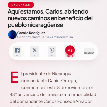
NACIONALES
Aquí estamos, Carlos, abriendo
nuevos caminos en beneficio del
pueblo nicaragüense
Camilo Rodríguez
08 de noviembre, 2024 • 4 min de lectura
ESCUCHAR
FB
X
WA
TEXTO
E
l presidente de Nicaragua,
comandante Daniel Ortega,
conmemoró este 8 de noviembre el
48° aniversario del tránsito a la inmortalidad
del comandante Carlos Fonseca Amador,