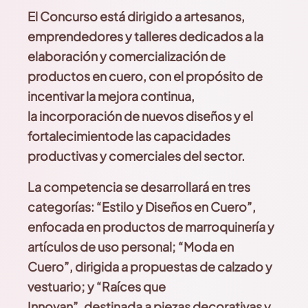
El
C
oncurso está dirigido a artesanos,
emprendedores
y
talleres
dedicados
a la
elaboración
y comercialización de
productos en cuero, con el propósito de
incentivar la mejora continua,
la
incorporación de nuevos diseños y el
fortalecimiento
de las capacidades
productivas y comerciales del sector.
La competencia se desarrollará en tres
categorías:
“Estilo y Diseños en Cuero”,
enfocada en productos de marroquinería y
artículos de uso
personal; “Moda en
Cuero”, dirigida a propuestas
de calzado y
vestuario; y “Raíces que
Innovan”,
destinada a piezas decorativas y