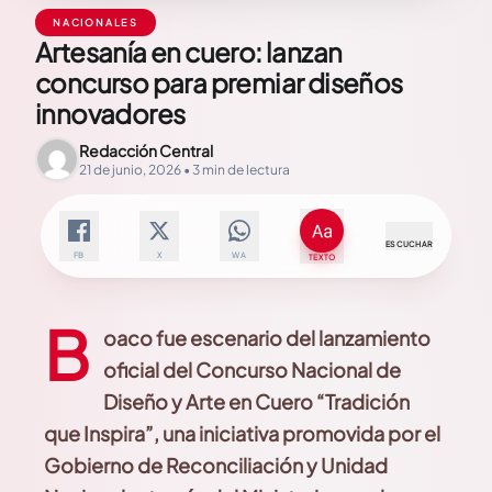
NACIONALES
Artesanía en cuero: lanzan
concurso para premiar diseños
innovadores
Redacción Central
21 de junio, 2026 • 3 min de lectura
ESCUCHAR
FB
X
WA
TEXTO
B
oaco fue escenario del lanzamiento
oficial del Concurso Nacional de
Diseño y Arte en Cuero “Tradición
que Inspira”, una iniciativa promovida por el
Gobierno de
Reconciliación y Unidad