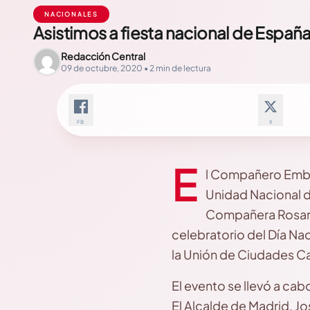
NACIONALES
Asistimos a fiesta nacional de Espa
Redacción Central
09 de octubre, 2020 • 2 min de lectura
FB
X
E
l Compañero Emba
Unidad Nacional d
Compañera Rosario
celebratorio del Día Na
la Unión de Ciudades C
El evento se llevó a cab
El Alcalde de Madrid, J