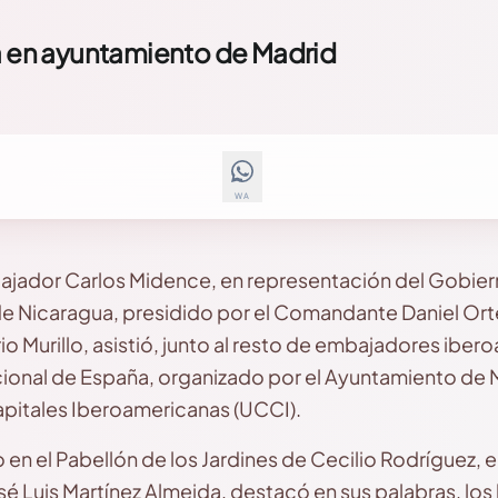
ña en ayuntamiento de Madrid
WA
jador Carlos Midence, en representación del Gobiern
e Nicaragua, presidido por el Comandante Daniel Orte
 Murillo, asistió, junto al resto de embajadores ibero
cional de España, organizado por el Ayuntamiento de 
apitales Iberoamericanas (UCCI).
o en el Pabellón de los Jardines de Cecilio Rodríguez, e
osé Luis Martínez Almeida, destacó en sus palabras, l