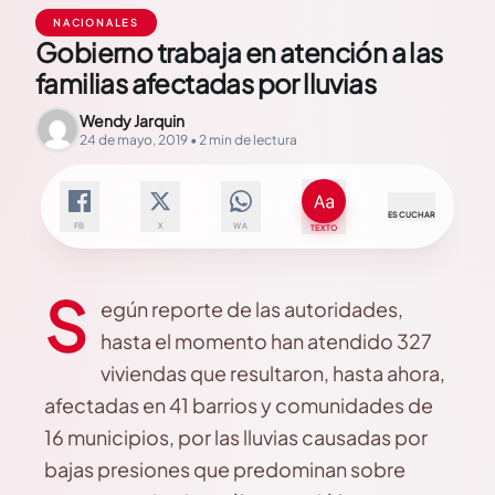
NACIONALES
Gobierno trabaja en atención a las
familias afectadas por lluvias
Wendy Jarquin
24 de mayo, 2019 • 2 min de lectura
ESCUCHAR
FB
X
WA
TEXTO
S
egún reporte de las autoridades,
hasta el momento han atendido 327
viviendas que resultaron, hasta ahora,
afectadas en 41 barrios y comunidades de
16 municipios, por las lluvias causadas por
bajas presiones que predominan sobre