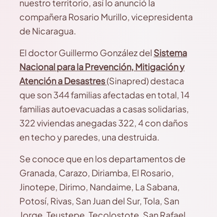
nuestro territorio, así lo anunció la
compañera Rosario Murillo, vicepresidenta
de Nicaragua.
El doctor Guillermo González del
Sistema
Nacional para la Prevención, Mitigación y
Atención a Desastres
(Sinapred) destaca
que son 344 familias afectadas en total, 14
familias autoevacuadas a casas solidarias,
322 viviendas anegadas 322, 4 con daños
en techo y paredes, una destruida.
Se conoce que en los departamentos de
Granada, Carazo, Diriamba, El Rosario,
Jinotepe, Dirimo, Nandaime, La Sabana,
Potosí, Rivas, San Juan del Sur, Tola, San
Jorge, Teustepe, Tecolostote, San Rafael