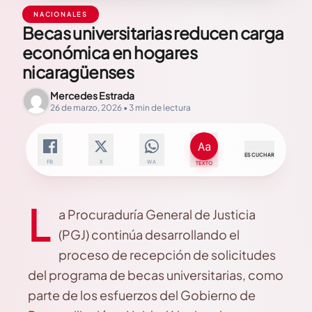
NACIONALES
Becas universitarias reducen carga
económica en hogares
nicaragüenses
Mercedes Estrada
26 de marzo, 2026 • 3 min de lectura
ESCUCHAR
FB
X
WA
TEXTO
L
a Procuraduría General de Justicia
(PGJ) continúa desarrollando el
proceso de recepción de solicitudes
del programa de becas universitarias, como
parte de los esfuerzos del Gobierno de